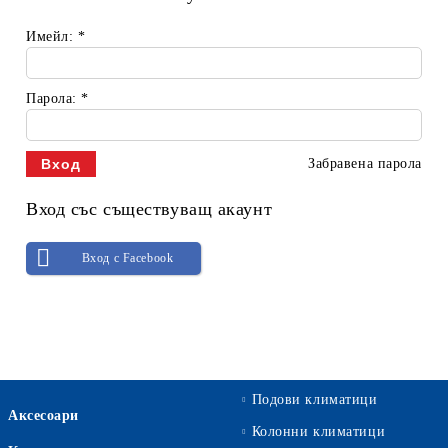
Имейл:
*
Парола:
*
Забравена парола
Вход със съществуващ акаунт
Вход с Facebook
Подови климатици
Аксесоари
Колонни климатици