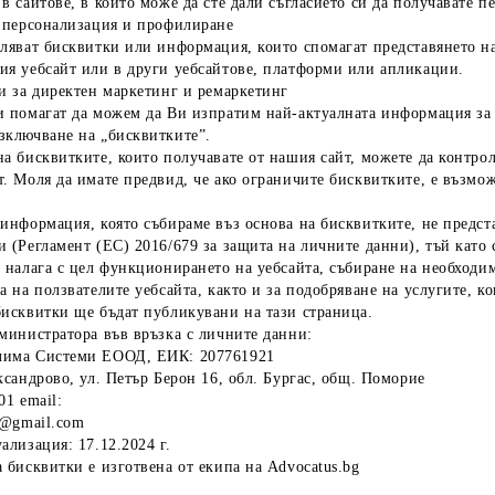
в сайтове, в които може да сте дали съгласието си да получавате 
а персонализация и профилиране
вляват бисквитки или информация, които спомагат представянето н
ия уебсайт или в други уебсайтове, платформи или апликации.
и за директен маркетинг и ремаркетинг
и помагат да можем да Ви изпратим най-актуалната информация за 
зключване на „бисквитките”.
а бисквитките, които получавате от нашия сайт, можете да контрол
т. Моля да имате предвид, че ако ограничите бисквитките, е възм
 информация, която събираме въз основа на бисквитките, не предст
 (Регламент (ЕС) 2016/679 за защита на личните данни), тъй като
е налага с цел функционирането на уебсайта, събиране на необход
а на ползвателите уебсайта, както и за подобряване на услугите,
бисквитки ще бъдат публикувани на тази страница.
дминистратора във връзка с личните данни:
лима Системи ЕООД, ЕИК: 207761921
ксандрово, ул. Петър Берон 16, обл. Бургас, общ. Поморие
01 email:
ma@gmail.com
ализация: 17.12.2024 г.
 бисквитки е изготвена от екипа на Advocatus.bg