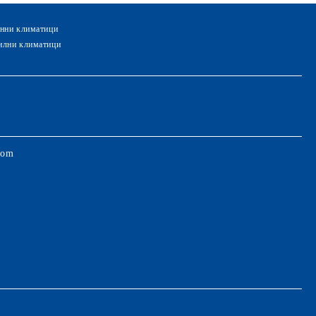
нни климатици
лни климатици
com