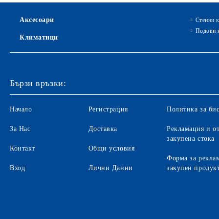
Аксесоари
Стенни 
Подови 
Климатици
Бързи връзки:
Начало
Регистрация
Политика за би
За Нас
Доставка
Рекламация и от
закупена стока
Контакт
Общи условия
Форма за рекла
Вход
Лични Данни
закупен продук