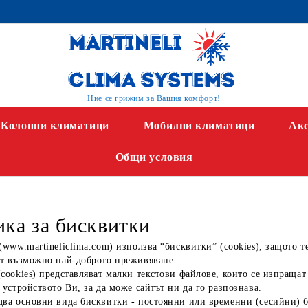
Ние се грижим за Вашия комфорт!
Колонни климатици
Мобилни климатици
Акс
Общи условия
ка за бисквитки
(www.martineliclima.com) използва “бисквитки” (cookies), защото 
ят възможно най-доброто преживяване.
cookies) представляват малки текстови файлове, които се изпращат
 устройството Ви, за да може сайтът ни да го разпознава.
два основни вида бисквитки - постоянни или временни (сесийни) б