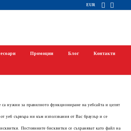
EUR
есоари
Промоции
Блог
Контакти
те са нужни за правилното функциониране на уебсайта и целят
 от уеб сървъра ни към използвания от Вас браузър и се
исквитки. Постоянните бисквитки се съхраняват като файл на