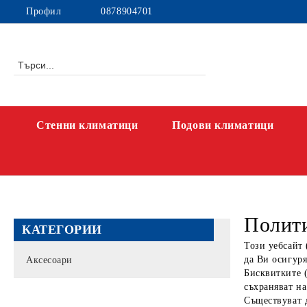
Профил
0878904701
Стенни климатици
Подови климатици
Полити
КАТЕГОРИИ
Този уебсайт 
да Ви осигур
Аксесоари
Бисквитките (
съхраняват на
Съществуват 