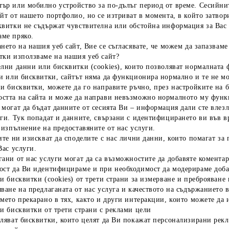
ър или мобилно устройство за по-дълъг период от време. Сесийнит
йт от нашето портфолио, но се изтриват в момента, в който затвор
квитки не съдържат чувствителна или обстойна информация за Вас
ме пряко.
ането на нашия уеб сайт, Вие се съгласявате, че можем да запазва
тки използваме на нашия уеб сайт?
елни данни или бисквитки (cookies), които позволяват нормалната
и или бисквитки, сайтът няма да функционира нормално и те не мог
и бисквитки, можете да го направите ръчно, през настройките на 
стта на сайта и може да направи невъзможно нормалното му фун
могат да бъдат данните от сесията Ви – информация дали сте влезл
ги. Тук попадат и данните, свързани с идентифицирането ви във вр
 изпълнение на предоставяните от нас услуги.
ите ни изискват да споделите с нас лични данни, които помагат з
Вас услуги.
гани от нас услуги могат да са възможностите да добавяте комента
ост да Ви идентифицираме и при необходимост да модерираме доба
и бисквитки (cookies) от трети страни за измерване и преброяване
ване на предлаганата от нас услуга и качеството на съдържанието 
мето прекарано в тях, както и други интеракции, които можете да и
и бисквитки от трети страни с реклами цели
вляват бисквитки, които целят да Ви покажат персонализирани ре