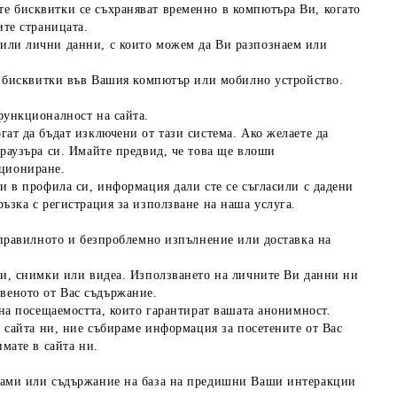
е бисквитки се съхраняват временно в компютъра Ви, когато
ите страницата.
 или лични данни, с които можем да Ви разпознаем или
ме бисквитки във Вашия компютър или мобилно устройство.
 функционалност на сайта.
ат да бъдат изключени от тази система. Ако желаете да
браузъра си. Имайте предвид, че това ще влоши
кциониране.
и в профила си, информация дали сте се съгласили с дадени
ъзка с регистрация за използване на наша услуга.
а правилното и безпроблемно изпълнение или доставка на
ри, снимки или видеа. Използването на личните Ви данни ни
веното от Вас съдържание.
 на посещаемостта, които гарантират вашата анонимност.
в сайта ни, ние събираме информация за посетените от Вас
мате в сайта ни.
клами или съдържание на база на предишни Ваши интеракции