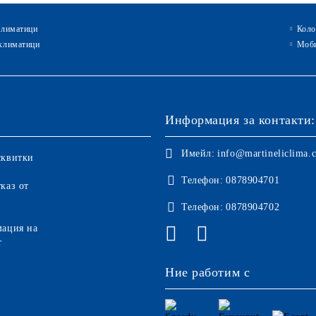
климатици
Коло
климатици
Моби
Информация за контакти:
Имейл:
info@martineliclima.
сквитки
Телефон:
0878904701
каз от
Телефон:
0878904702
мация на
т
Ние работим с