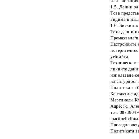
или влизания 
1.5. Данни з
Това предста
видима в наш
1.6. Бисквитк
Тези данни н
Премахване/и
Настройките н
поверителнос
уебсайта.
Техническата
личните данни
използване с
на сигурностт
Политика за 
Контакти с а
Мартинели К
Адрес: с. Але
тел: 08789047
martinelicli
Последна акту
Политиката за