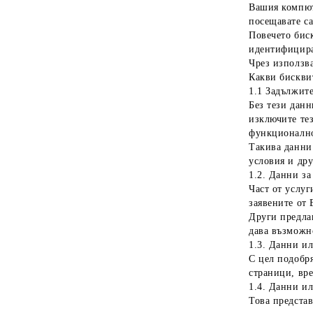
Вашия компют
посещавате са
Повечето бис
идентифицира
Чрез използв
Какви бискви
1.1 Задължит
Без тези данн
изключите тез
функционално
Такива данни 
условия и дру
1.2. Данни за
Част от услуг
заявените от 
Други предла
дава възможн
1.3. Данни ил
С цел подобря
страници, вре
1.4. Данни ил
Това предста