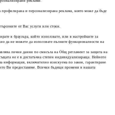
персонализирани реклами.
а профилирана и персонализирана реклама, която може да бъде
търсените от Вас услуги или стоки.
ирате в браузъра, който използвате, или в настройките за
ожно да не можете да използвате пълните функционалности на
авлява лични данни по смисъла на Общ регламент за защита на
 същата не е в достатъчна степен индивидуализираща. Нейното
има информация, включително изискуема по закон, гарантиране
 които Ви предоставяме. Всички бъдещи промени в нашата