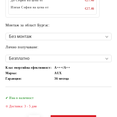
До София на цена от
€27.46
Извън София на цена от
€27.46
Монтаж за област Бургас:
Лично получаване:
Клас енергийна ефективност:
А+++/A++
Марка:
AUX
Гаранция:
36 месеца
Добави в желани
✔ Има в наличност
✫ Доставка: 3 - 5 дни