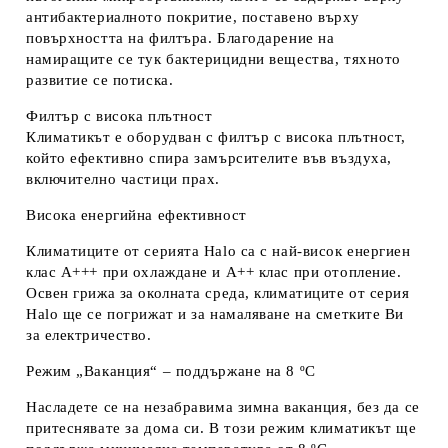
антибактериалното покритие, поставено върху
повърхността на филтъра. Благодарение на
намиращите се тук бактерицидни вещества, тяхното
развитие се потиска.
Филтър с висока плътност
Климатикът е оборудван с филтър с висока плътност,
който ефективно спира замърсителите във въздуха,
включително частици прах.
Висока енергийна ефективност
Климатиците от серията Halo са с най-висок енергиен
клас А+++ при охлаждане и А++ клас при отопление.
Освен грижа за околната среда, климатиците от серия
Halo ще се погрижат и за намаляване на сметките Ви
за електричество.
Режим „Ваканция“ – поддържане на 8 ºС
Насладете се на незабравима зимна ваканция, без да се
притеснявате за дома си. В този режим климатикът ще