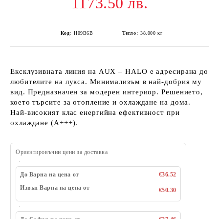
1173.50 лв.
Код:
H09B6B
Тегло:
38.000
кг
Ексклузивната линия на AUX – HALO e адресирана до
любителите на лукса. Минимализъм в най-добрия му
вид. Предназначен за модерен интериор. Решението,
което търсите за отопление и охлаждане на дома.
Най-високият клас енергийна ефективност при
охлаждане (A+++).
Ориентировъчни цени за доставка
До Варна на цена от
€36.52
Извън Варна на цена от
€50.30