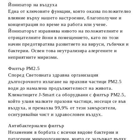
Йонизатор на въздуха
Една от ключовите функции, която оказва положително
влияние върху нашето настроение, благополучие и
концентрация по време на работа или учене.
Йонизаторът изравнява нивото на положителните и
отрицателните йони в помещението, като по този
начин предотвратява развитието на вируси, гъбички и
бактерии. Освен това неутрализира алергените и
неприятните миризми.
Филтър PM2.5
Според Световната здравна организация
дългосрочното излагане на прахови частици PM2.5
води до намалена продължителност на живота.
Климатиците J-Smart са оборудвани с филтър PM2.5,
който улавя малките прахови частици, носещи се във
въздуха, и премахва 99,9% от тези замърсители,
осигурявайки чист и здравословен въздух.
Антибактериален филтър
Незаменим в борбата с всички видове бактерии и
патогенни микроорганизми, които се задържат върху