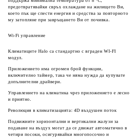
поддържа минимална температура от 8 ºС,
предотвратявайки свръх охлаждане на жилището Ви,
което пък ще спести енергия и средства за повторното
му затопляне при завръщането Ви от почивка.
Wi-Fi управление
Климатиците Halo са стандартно с вграден WI-FI
модул.
Приложението има огромен брой функции,
включително таймер, така че няма нужда да купувате
допълнителни драйвери.
Управлението на климатика чрез приложението е лесно
и приятно.
Революция в климатизацията: 4D въздушен поток
Подвижните хоризонтални и вертикални жалузи за
подаване на въздух могат да се движат автоматично в
четири посоки, осигурявайки многопосочно и