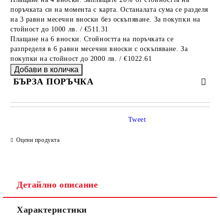
поръчката си на момента с карта. Останалата сума се разделя
на 3 равни месечни вноски без оскъпяване. За покупки на
стойност до 1000 лв. / €511.31
Плащане на 6 вноски. Стойността на поръчката се
разпределя в 6 равни месечни вноски с оскъпяване. За
покупки на стойност до 2000 лв. / €1022.61
БЪРЗА ПОРЪЧКА
САМО ПОПЪЛНЕТЕ 4 ПОЛЕТА
Tweet
Оцени продукта
Детайлно описание
Съгласен съм с
Политиката за лични данни
Характеристики
Ние ще се свържем с вас в рамките на работния ден.