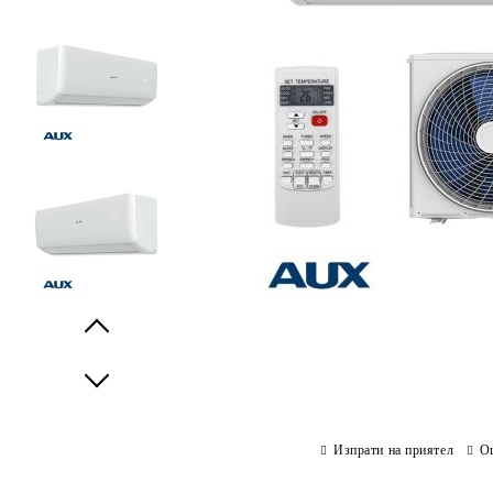
Prev
Next
Изпрати на приятел
О