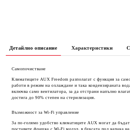
Детайлно описание
Характеристики
С
Самопочистване
Климатиците AUX Freedom разполагат с функция за само
работи в режим на охлаждане и така кондензираната вода
включва само вентилатора, за да отстрани напълно влага
достига до 90% степен на стерилизация.
Възможност за Wi-Fi управление
За по-голямо удобство климатиците AUX могат да бъдат 
поставите флашка с Wi-Fi модул, в буксата под капака н