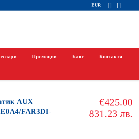
EUR
есоари
Промоции
Блог
Контакти
€425.00
атик AUX
E0A4/FAR3DI-
831.23 лв.