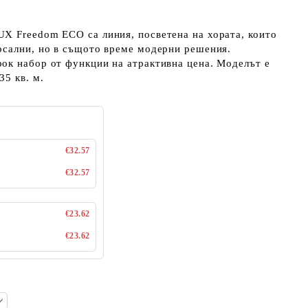
X Freedom ECO са линия, посветена на хората, които
рсални, но в същото време модерни решения.
ок набор от функции на атрактивна цена. Моделът е
5 кв. м.
€32.57
€32.57
€23.62
€23.62