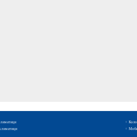
климатици
Коло
климатици
Моби