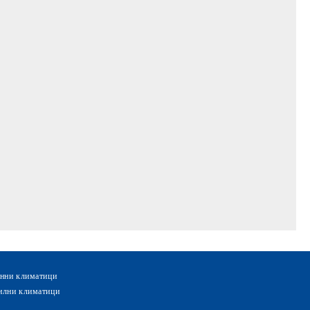
нни климатици
лни климатици