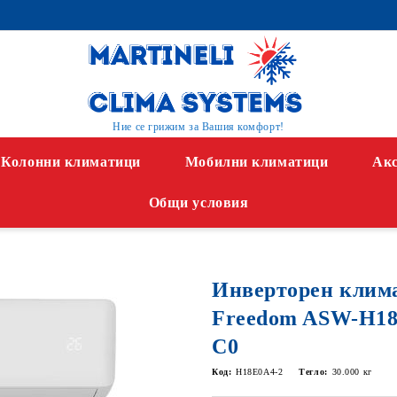
Ние се грижим за Вашия комфорт!
Колонни климатици
Мобилни климатици
Акс
Общи условия
Инверторен клим
Freedom ASW-H18
C0
Код:
H18E0A4-2
Тегло:
30.000
кг