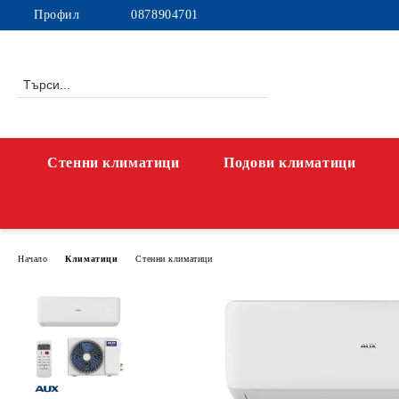
Профил
0878904701
Стенни климатици
Подови климатици
Начало
Климатици
Стенни климатици