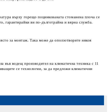
ература върху горещо поцинкованата стоманена плоча се
о, гарантирайки ви по-дълготрайна и вярна служба.
ясто за монтаж. Така може да оползотворите някоя
ала във водещ производител на климатична техника с 11
виващите се технологии, за да предложи климатични