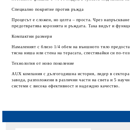
Специално покритие против ръжда
Процесът е сложен, но целта – проста. Чрез напръскван
предотвратява корозията и ръждата. Така видът и функц
Компактни размери
Намаленият с близо 1/4 обем на външното тяло предоста
тясна ниша или стена на терасата, спестявайки си по-то
Технология от ново поколение
AUX компания с дългогодишна история, лидер в сектора з
завода, разположени в различни части на света и 5 нау
системи с висока ефективност и надеждно качество.