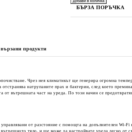
БЪРЗА ПОРЪЧКА
САМО ПОПЪЛНЕТЕ 4 ПОЛЕТА
вързани продукти
Съгласен съм с
Политика
Ние ще се свържем с вас в рамки
почистване. Чрез нея климатикът ще генерира огромна темпер
 отстранява натрупаните прах и бактерии, след което премина
та от вътрешната част на уреда. По този начин се предотвратя
управлявани от разстояние с помощта на допълнителен Wi-Fi к
а вътрешното тяло, и ще може да настройвате уреда лесно от с