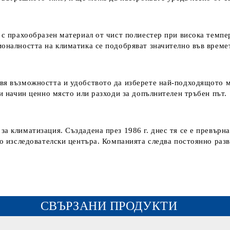
е с прахообразен материал от чист полиестер при висока темп
ионалността на климатика се подобряват значително във времет
вя възможността и удобството да изберете най-подходящото м
зи начин ценно място или разходи за допълнителен тръбен път.
а климатизация. Създадена през 1986 г. днес тя се е превърн
чно изследователски центъра. Компанията следва постоянно раз
СВЪРЗАНИ ПРОДУКТИ