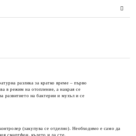
та за лични данни
те на работния ден.
атурна разлика за кратко време – първо
ва в режим на отопление, а накрая се
ва развитието на бактерии и мухъл и се
онтролер (закупува се отделно). Необходимо е само да
воя смартфон, където и да сте.