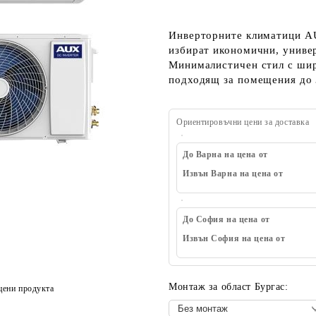
Инверторните климатици AU
избират икономични, униве
Минималистичен стил с шир
подходящ за помещения до 3
Ориентировъчни цени за доставка
До Варна на цена от
Извън Варна на цена от
До София на цена от
Извън София на цена от
Монтаж за област Бургас:
цени продукта