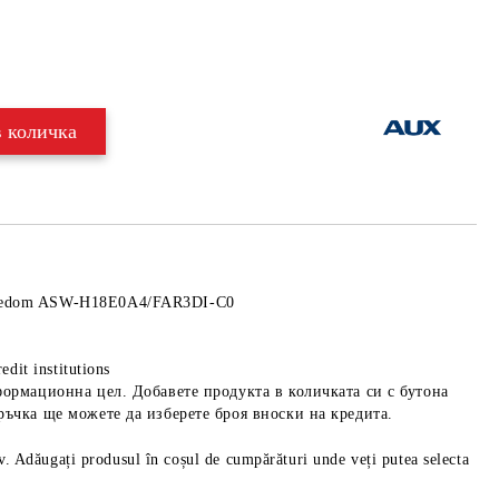
Добави в желани
eedom ASW-H18E0A4/FAR3DI-C0
edit institutions
формационна цел. Добавете продукта в количката си с бутона
ръчка ще можете да изберете броя вноски на кредита.
iv. Adăugați produsul în coșul de cumpărături unde veți putea selecta