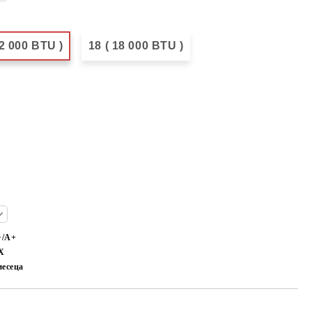
12 000 BTU )
18 ( 18 000 BTU )
+/A+
X
месеца