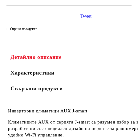
САМО ПОПЪЛНЕТЕ 4 ПОЛЕТА
Tweet
Оцени продукта
Детайлно описание
Съгласен съм с
Политиката за лични данни
Характеристики
Ние ще се свържем с вас в рамките на работния ден.
Свързани продукти
Инверторни климатици AUX J-smart
Климатиците AUX от серията J-smart са разумен избор за 
разработени със специален дизайн на перките за равномер
удобно Wi-Fi управление.