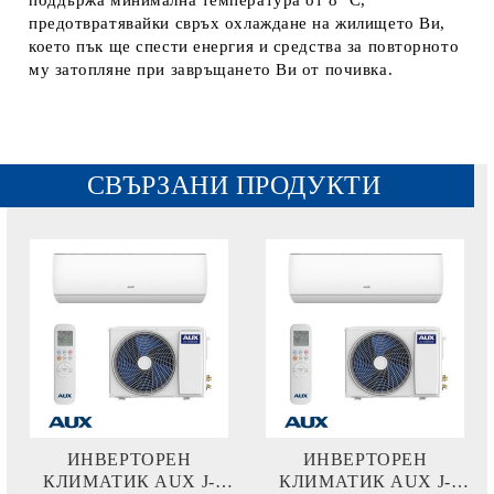
поддържа минимална температура от 8 ºС,
предотвратявайки свръх охлаждане на жилището Ви,
което пък ще спести енергия и средства за повторното
му затопляне при завръщането Ви от почивка.
СВЪРЗАНИ ПРОДУКТИ
ИНВЕРТОРЕН
ИНВЕРТОРЕН
КЛИМАТИК AUX J-
КЛИМАТИК AUX J-