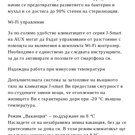
начин се предотвратява развитието на бактерии и
мухъл и се достига до 90% степен на стерилизация.
Wi-Fi управление
За по-голямо удобство климатиците от серия J-Smart
на AUX могат да бъдат управлявани от разстояние с
помощта на включения в комплекта Wi-Fi контролер.
Необходимо е единствено да следвата инструкциите,
за да го активирате и ползвате от смартфона си.
Надеждна работа при минусови температури
Допълнителната система за затопляне на външното
тяло на климатици J-smart Ви предоставя сигурност в
по-студените зимни нощи, че отоплението на
жилището Ви е гарантирано дори при -20 °C външна
температура.
Режим „Ваканция“ – поддържане на 8 ºС
Насладете се на незабравима зимна ваканция, без да се
притеснявате за дома си. В този режим климатикът ще