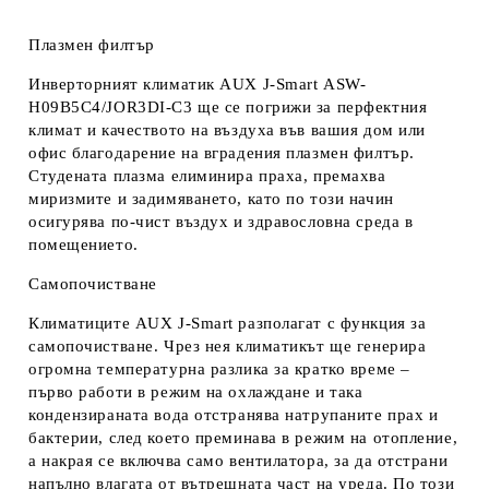
Плазмен филтър
Инверторният климатик AUX J-Smart ASW-
H09B5C4/JOR3DI-C3 ще се погрижи за перфектния
климат и качеството на въздуха във вашия дом или
офис благодарение на вградения плазмен филтър.
Студената плазма елиминира праха, премахва
миризмите и задимяването, като по този начин
осигурява по-чист въздух и здравословна среда в
помещението.
Самопочистване
Климатиците AUX J-Smart разполагат с функция за
самопочистване. Чрез нея климатикът ще генерира
огромна температурна разлика за кратко време –
първо работи в режим на охлаждане и така
кондензираната вода отстранява натрупаните прах и
бактерии, след което преминава в режим на отопление,
а накрая се включва само вентилатора, за да отстрани
напълно влагата от вътрешната част на уреда. По този