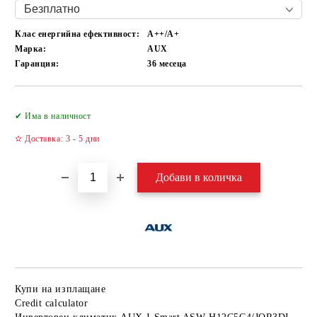
Клас енергийна ефективност:
А++/A+
Марка:
AUX
Гаранция:
36 месеца
Добави в желани
✔ Има в наличност
✫ Доставка: 3 - 5 дни
Купи на изплащане
Credit calculator