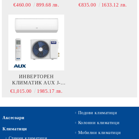
SMART ASW-
SMART ASW-
€460.00
899.68 лв.
€835.00
1633.12 лв.
H09B5C4/JOR3DI-C3
H18E3E4/JOR3DI-C0
ИНВЕРТОРЕН
КЛИМАТИК AUX J-
SMART ASW-
€1,015.00
1985.17 лв.
H24F7B4/JOR3DI-B9
Подови климатици
Аксесоари
Колонни климатици
Климатици
Мобилни климатици
Стенни климатици