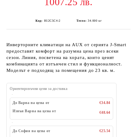
1007.25 лв.
Код:
H12C5C4-2
Тегло:
34.000
кг
Инверторните климатици на AUX от серията J-Smart
предоставят комфорт на разумна цена през всеки
сезон. Линия, посветена на хората, които ценят
комбинацията от изтънчен стил и функционалност.
Моделът е подходящ за помещения до 23 кв. м.
Ориентировъчни цени за доставка
До Варна на цена от
€34.84
Извън Варна на цена от
€48.64
До София на цена от
€25.54