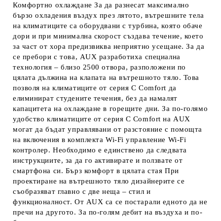
Комфортно охлаждане За да разнесат максимално
бързо охладения въздух през лятото, вътрешните тела
на климатиците са оборудвани с турбина, която обаче
дори и при минимална скорост създава течение, което
за част от хора предизвиква неприятно усещане. За да
се пребори с това, AUX разработиха специална
технология – близо 2500 отвора, разположени по
цялата дължина на клапата на вътрешното тяло. Това
позволя на климатиците от серия C Comfort да
елиминират студените течения, без да намалят
капацитета на охлаждане в горещите дни. За по-голямо
удобство климатиците от серия C Comfort на AUX
могат да бъдат управлявани от разстояние с помощта
на включения в комплекта Wi-Fi управление Wi-Fi
контролер. Необходимо е единствено да следвата
инструкциите, за да го активирате и ползвате от
смартфона си. Бърз комфорт в цялата стая При
проектиране на вътрешното тяло дизайнерите се
съобразяват главно с две неща – стил и
функционалност. От AUX са се постарали едното да не
пречи на другото. За по-голям дебит на въздуха и по-