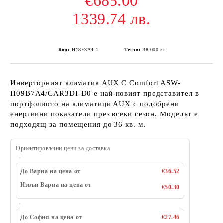
€685.00
1339.74 лв.
Код:
H18E3A4-1
Тегло:
38.000
кг
Инверторният климатик AUX C Comfort ASW-
H09B7A4/CAR3DI-D0 е най-новият представител в
портфолиото на климатици AUX с подобрени
енергийни показатели през всеки сезон. Моделът е
подходящ за помещения до 36 кв. м.
Ориентировъчни цени за доставка
До Варна на цена от
€36.52
Извън Варна на цена от
€50.30
До София на цена от
€27.46