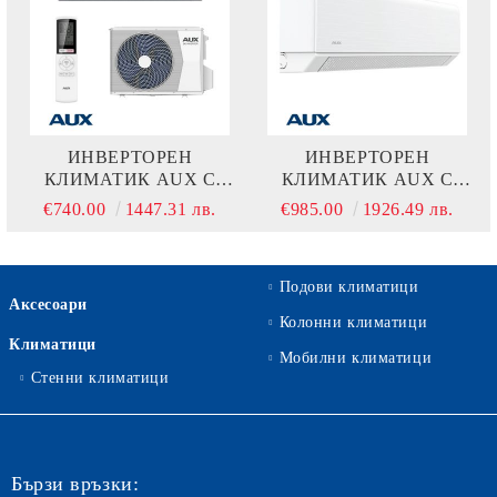
ИНВЕРТОРЕН
ИНВЕРТОРЕН
КЛИМАТИК AUX C
КЛИМАТИК AUX C
COMFORT ASW-
COMFORT ASW-
€740.00
1447.31 лв.
€985.00
1926.49 лв.
H12C5A4/CAR3DI-D0
H18E3A4/CAR3DI-C7
Подови климатици
Аксесоари
Колонни климатици
Климатици
Мобилни климатици
Стенни климатици
Бързи връзки: