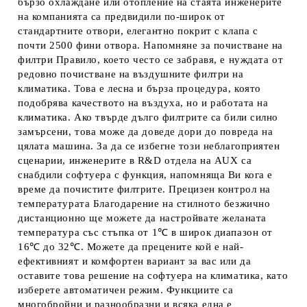
бързо охлаждане или отопление на стаята инженерите
на компанията са предвидили по-широк от
стандартните отвори, елегантно покрит с клапа с
почти 2500 фини отвора. Напомняне за почистване на
филтри Правило, което често се забравя, е нуждата от
редовно почистване на въздушните филтри на
климатика. Това е лесна и бърза процедура, която
подобрява качеството на въздуха, но и работата на
климатика. Ако твърде дълго филтрите са били силно
замърсени, това може да доведе дори до повреда на
цялата машина. За да се избегне този неблагоприятен
сценарии, инженерите в R&D отдела на AUX са
снабдили софтуера с функция, напомняща Ви кога е
време да почистите филтрите. Прецизен контрол на
температурата Благодарение на стилното безжично
дистанционно ще можете да настройвате желаната
температура със стъпка от 1℃ в широк диапазон от
16℃ до 32℃. Можете да прецените кой е най-
ефективният и комфортен вариант за вас или да
оставите това решение на софтуера на климатика, като
изберете автоматичен режим. Функциите са
многобройни и разнообразни и всяка една е