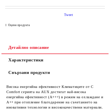
САМО ПОПЪЛНЕТЕ 4 ПОЛЕТА
Tweet
Оцени продукта
Детайлно описание
Съгласен съм с
Политиката за лични данни
Характеристики
Ние ще се свържем с вас в рамките на работния ден.
Свързани продукти
Висока енергийна ефективност Климатиците от C
Comfort серията на AUX достигат най-висока
енергийна ефективност (А+++) в режим на охлаждане и
А++ при отопление благодарение на съчетанието на
иновативни технологии и висококачествени материали.