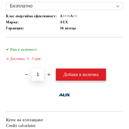
Клас енергийна ефективност:
А+++/A++
Марка:
AUX
Гаранция:
36 месеца
Добави в желани
✔ Има в наличност
✫ Доставка: 3 - 5 дни
Купи на изплащане
Credit calculator