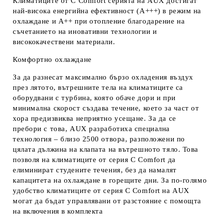
Климатиците от C Comfort серията на AUX достигат
най-висока енергийна ефективност (А+++) в режим на
охлаждане и А++ при отопление благодарение на
съчетанието на иновативни технологии и
висококачествени материали.
Комфортно охлаждане
За да разнесат максимално бързо охладения въздух
през лятото, вътрешните тела на климатиците са
оборудвани с турбина, която обаче дори и при
минимална скорост създава течение, което за част от
хора предизвиква неприятно усещане. За да се
пребори с това, AUX разработиха специална
технология – близо 2500 отвора, разположени по
цялата дължина на клапата на вътрешното тяло. Това
позволя на климатиците от серия C Comfort да
елиминират студените течения, без да намалят
капацитета на охлаждане в горещите дни. За по-голямо
удобство климатиците от серия C Comfort на AUX
могат да бъдат управлявани от разстояние с помощта
на включения в комплекта