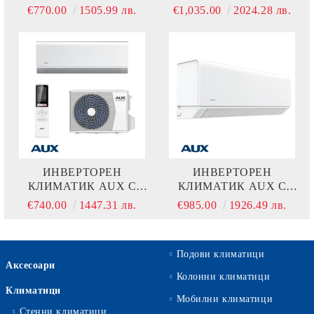
COMFORT ASW-
COMFORT ASW-
€770.00
1505.99 лв.
€1,035.00
2024.28 лв.
H12C5A4/CBR3DI-D0 -
H18E3A4/CBR3DI-C7 -
ЧЕРНО
ЧЕРНО
ИНВЕРТОРЕН
ИНВЕРТОРЕН
КЛИМАТИК AUX C
КЛИМАТИК AUX C
COMFORT ASW-
COMFORT ASW-
€740.00
1447.31 лв.
€985.00
1926.49 лв.
H12C5A4/CAR3DI-D0
H18E3A4/CAR3DI-C7
Подови климатици
Аксесоари
Колонни климатици
Климатици
Мобилни климатици
Стенни климатици