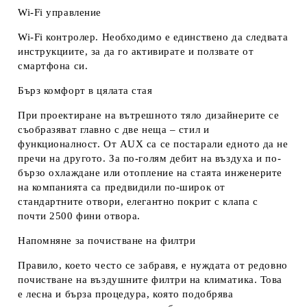
Wi-Fi управление
Wi-Fi контролер. Необходимо е единствено да следвата
инструкциите, за да го активирате и ползвате от
смартфона си.
Бърз комфорт в цялата стая
При проектиране на вътрешното тяло дизайнерите се
съобразяват главно с две неща – стил и
функционалност. От AUX са се постарали едното да не
пречи на другото. За по-голям дебит на въздуха и по-
бързо охлаждане или отопление на стаята инженерите
на компанията са предвидили по-широк от
стандартните отвори, елегантно покрит с клапа с
почти 2500 фини отвора.
Напомняне за почистване на филтри
Правило, което често се забравя, е нуждата от редовно
почистване на въздушните филтри на климатика. Това
е лесна и бърза процедура, която подобрява