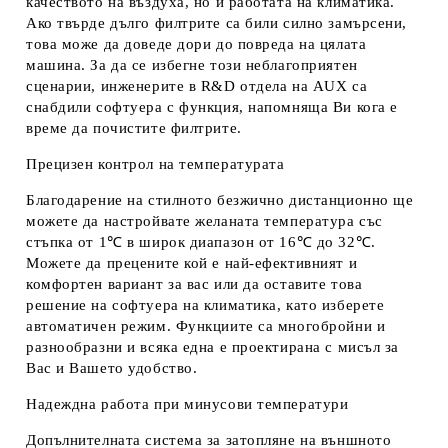
качеството на въздуха, но и работата на климатика.
Ако твърде дълго филтрите са били силно замърсени,
това може да доведе дори до повреда на цялата
машина. За да се избегне този неблагоприятен
сценарии, инженерите в R&D отдела на AUX са
снабдили софтуера с функция, напомняща Ви кога е
време да почистите филтрите.
Прецизен контрол на температурата
Благодарение на стилното безжично дистанционно ще
можете да настройвате желаната температура със
стъпка от 1℃ в широк диапазон от 16℃ до 32℃.
Можете да прецените кой е най-ефективният и
комфортен вариант за вас или да оставите това
решение на софтуера на климатика, като изберете
автоматичен режим. Функциите са многобройни и
разнообразни и всяка една е проектирана с мисъл за
Вас и Вашето удобство.
Надеждна работа при минусови температури
Допълнителната система за затопляне на външното