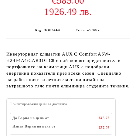
€985.00
1926.49 лв.
Код:
H24G3A4-6
Тегло:
49.000
кг
Инверторният климатик AUX C Comfort ASW-
H24F4A4/CAR3DI-C8 е най-новият представител в
портфолиото на климатици AUX с подобрени
енергийни показатели през всеки сезон. Специално
разработеният за летните месеци дизайн на
вътрешното тяло почти елиминира студените течения.
Ориентировъчни цени за доставка
До Варна на цена от
€43.22
Извън Варна на цена от
€57.02