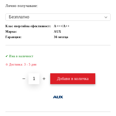
Лично получаване:
Клас енергийна ефективност:
А+++/A++
Марка:
AUX
Гаранция:
36 месеца
Добави в желани
✔ Има в наличност
✫ Доставка: 3 - 5 дни