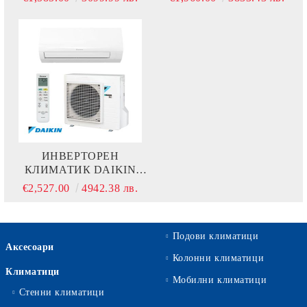
RXF50D
RXF60D
ИНВЕРТОРЕН
КЛИМАТИК DAIKIN
SENSIRA FTXF71D +
€2,527.00
4942.38 лв.
RXF71D
Подови климатици
Аксесоари
Колонни климатици
Климатици
Мобилни климатици
Стенни климатици