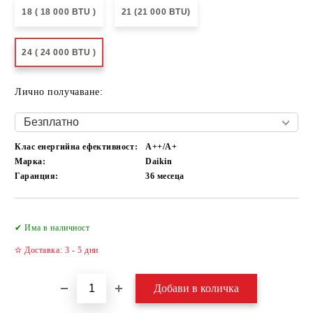
18 ( 18 000 BTU )
21 (21 000 BTU)
24 ( 24 000 BTU )
Лично получаване:
Клас енергийна ефективност:
А++/A+
Марка:
Daikin
Гаранция:
36 месеца
Добави в желани
✔ Има в наличност
✫ Доставка: 3 - 5 дни