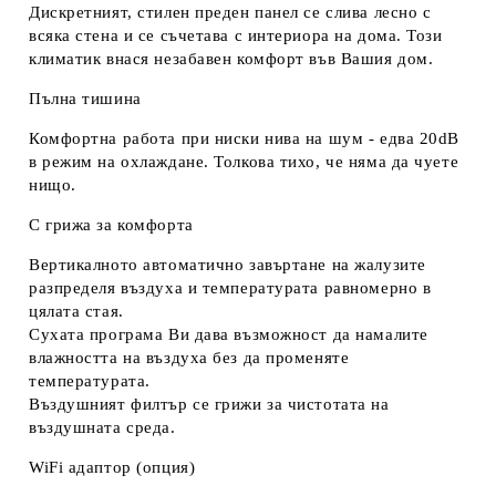
Дискретният, стилен преден панел се слива лесно с
всяка стена и се съчетава с интериора на дома. Този
климатик внася незабавен комфорт във Вашия дом.
Пълна тишина
Комфортна работа при ниски нива на шум - едва 20dB
в режим на охлаждане. Толкова тихо, че няма да чуете
нищо.
С грижа за комфорта
Вертикалното автоматично завъртане на жалузите
разпределя въздуха и температурата равномерно в
цялата стая.
Сухата програма Ви дава възможност да намалите
влажността на въздуха без да променяте
температурата.
Въздушният филтър се грижи за чистотата на
въздушната среда.
WiFi адаптор (опция)