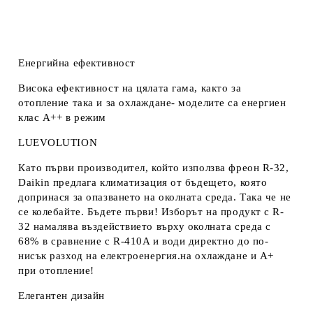
Енергийна ефективност
Висока ефективност на цялата гама, както за
отопление така и за охлаждане- моделите са енергиен
клас А++ в режим
LUEVOLUTION
Като първи производител, който използва фреон R-32,
Daikin предлага климатизация от бъдещето, която
допринася за опазването на околната среда. Така че не
се колебайте. Бъдете първи! Изборът на продукт с R-
32 намалява въздействието върху околната среда с
68% в сравнение с R-410A и води директно до по-
нисък разход на електроенергия.на охлаждане и А+
при отопление!
Елегантен дизайн