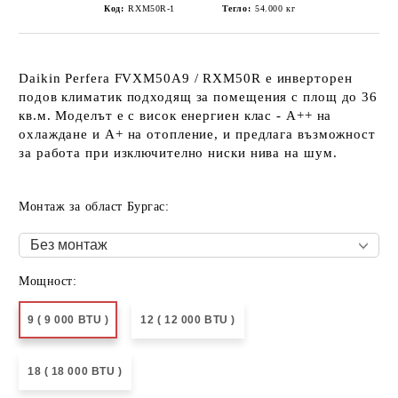
Код:
RXM50R-1
Тегло:
54.000
кг
Daikin Perfera FVXM50A9 / RXM50R
е инверторен
подов климатик подходящ за помещения с площ до 36
кв.м. Моделът е с висок енергиен клас - A++ на
охлаждане и A+ на отопление, и предлага възможност
за работа при изключително ниски нива на шум.
Монтаж за област Бургас:
Мощност:
9 ( 9 000 BTU )
12 ( 12 000 BTU )
18 ( 18 000 BTU )