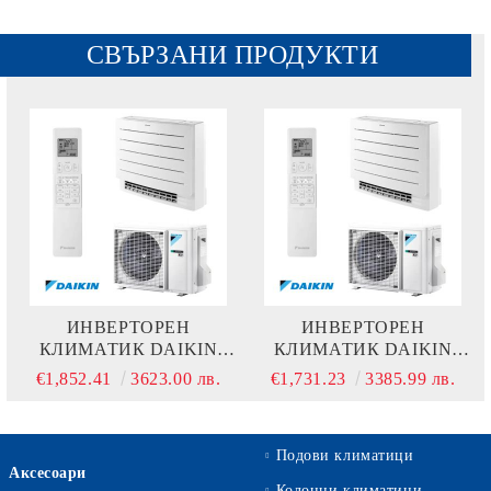
СВЪРЗАНИ ПРОДУКТИ
ИНВЕРТОРЕН
ИНВЕРТОРЕН
КЛИМАТИК DAIKIN
КЛИМАТИК DAIKIN
PERFERA FVXM35A9 +
PERFERA FVXM25A +
€1,852.41
3623.00 лв.
€1,731.23
3385.99 лв.
RXM35R - ПОДОВО
RXM25R - ПОДОВО
ТЯЛО
ТЯЛО
Подови климатици
Аксесоари
Колонни климатици