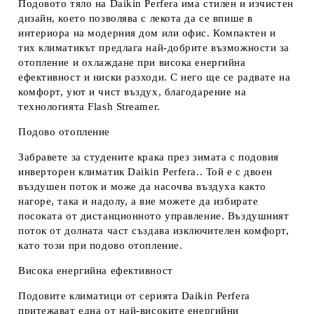
Подовото тяло на Daikin Perfera има стилен и изчистен
дизайн, което позволява с лекота да се впише в
интериора на модерния дом или офис. Компактен и
тих климатикът предлага най-добрите възможности за
отопление и охлаждане при висока енергийна
ефективност и ниски разходи. С него ще се радвате на
комфорт, уют и чист въздух, благодарение на
технологията Flash Streamer.
Подово отопление
Забравете за студените крака през зимата с подовия
инверторен климатик Daikin Perfera.. Той е с двоен
въздушен поток и може да насочва въздуха както
нагоре, така и надолу, а вие можете да избирате
посоката от дистанционното управление. Въздушният
поток от долната част създава изключителен комфорт,
като този при подово отопление.
Висока енергийна ефективност
Подовите климатици от серията Daikin Perfera
притежават една от най-високите енергийни