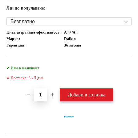
Лично получаване:
Клас енергийна ефективност:
А++/A+
Марка:
Daikin
Гаранция:
36 месеца
Добави в желани
✔ Има в наличност
✫ Доставка: 3 - 5 дни