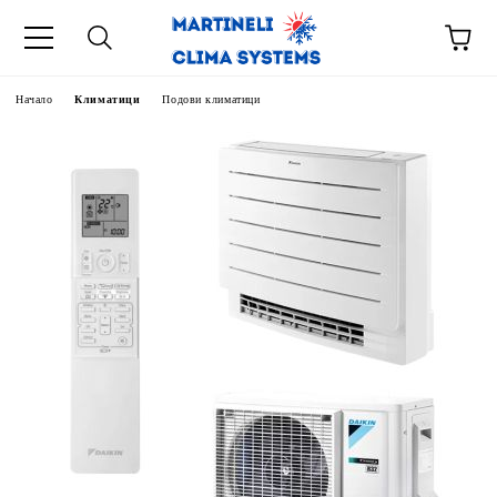
Начало
Климатици
Подови климатици