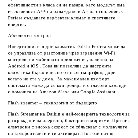
ефективности в класа си на пазара, като моделът има
ефективност А++ на охлаждане и А+ на отопление. С
Perfera създавате перфектен климат и спестявате
енергия.
Абсолютен контрол
Инверторният подов климатик Daikin Perfera може да
се управлява от разстояние чрез вградения Wi-Fi
контролер и мобилното приложение, налично за
Android и iOS . Това ви позволява да настроите
климатика бързо и лесно от своя смартфон, дори
когато не сте у дома. За максимален комфорт,
системата може да се контролира и с гласови команди
с помощта на Amazon Alexa или Google Assistant.
Flash streamer – технология от бъдещето
Flash Streamer на Daikin е най-модерната технология за
разграждане на алергени, бактерии и миризми. При нея
електрони с висока скорост се сблъскват с молекулите
на замърсителите и ги активират. По този начин