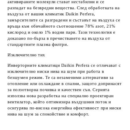
активираните молекули стават нестабилни и се
разпадат на безвредни вещества. След обработката на
въздуха от вашия климатик Daikin Perfera,
замърсителите са разградени и съставът на въздуха се
връща към обичайното съотношение 78% азот, 21%
кислород и около 1% водни пари. Тази технология е
доказано по-бърза в пречистването на въздуха от
стандартните плазма филтри.
Изключително тих
Инверторните климатици Daikin Perfera се отличават с
изключително ниски нива на шум при работа в
безшумен режим. Те са незаменими алтернативи за
отопление или охлаждане в спални, защото допринасят
за ползотворна почивка и качествен сън. Серията
използва нова разработка на специално проектиран
вентилатор, който оптимизира въздушния поток и
осигурява по-висока енергийна ефективност при ниски
нива на шум за спокойствие и комфорт.