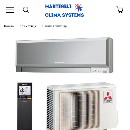
Начало
Климатици
Стенни климатици