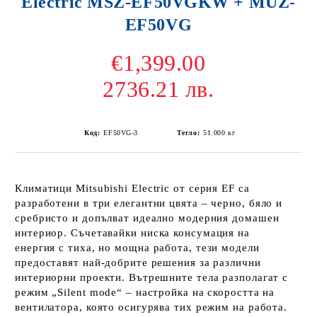
Electric MSZ-EF50VGKW + MUZ-
EF50VG
€1,399.00
2736.21 лв.
Код:
EF50VG-3
Тегло:
51.000
кг
Климатици
Mitsubishi Electric от серия
EF
са
разработени в
три елегантни цвята
– черно, бяло и
сребристо и допълват идеално модерния домашен
интериор. Съчетавайки
ниска консумация на
енергия
с
тиха, но мощна работа
, тези модели
предоставят най-добрите решения за различни
интериорни проекти. Вътрешните тела разполагат с
режим „Silent mode“ – настройка на скоростта на
вентилатора, която осигурява тих режим на работа.