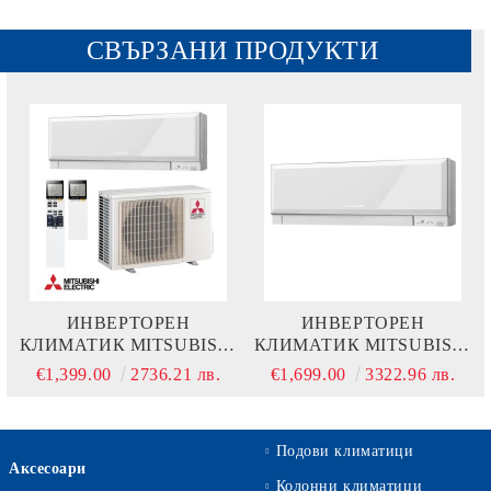
СВЪРЗАНИ ПРОДУКТИ
ИНВЕРТОРЕН
ИНВЕРТОРЕН
КЛИМАТИК MITSUBISHI
КЛИМАТИК MITSUBISHI
ELECTRIC MSZ-
ELECTRIC MSZ-
€1,399.00
2736.21 лв.
€1,699.00
3322.96 лв.
EF25VGKW + MUZ-
EF35VGKW + MUZ-
EF25VG
EF35VEG
Подови климатици
Аксесоари
Колонни климатици