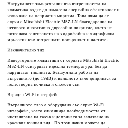
Натрупаните замърсявания във вътрешността на
климатика водят до намалена енергийна ефективност и
излъчване на неприятна миризма. Това няма да се
случи с Mitsubishi Electric MSZ-LN благодарение на
неговото иновативно двуслойно покритие, което не
позволява залепването на хидрофобна и хидрофилна
мръсотия към вътрешната повърхност и частите.
Изключително тих
Инверторните климатици от серията Mitsubishi Electric
MSZ-LN осигуряват идеална температура, без да
нарушават тишината. Безшумната работа на
вътрешното (до 19dB) и външното тяло допринася за
ползотворна почивка и спокоен сън.
Вграден Wi-Fi интерфейс
Вътрешното тяло е оборудвано със скрит Wi-Fi
интерфейс, което елиминира необходимостта от
инсталиране на такъв и допринася за запазване на
красивия външен вид. По този начин можете да