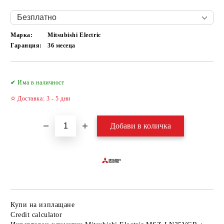
Марка:
Mitsubishi Electric
Гаранция:
36 месеца
Добави в желани
✔ Има в наличност
✫ Доставка: 3 - 5 дни
Купи на изплащане
Credit calculator