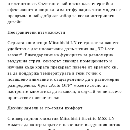
и елегантност. Съчетан с най-висок клас енергийна
ефективност и широка гама от функции, този модел се
превръща в най-добрият избор за всеки интериорен
дизайн.
Неограничени възможности
Серията климатици Mitsubishi LN се грижат за вашето
удобство с две иновативни допълнения на „3D i-see
sensor“. Благодарение на функцията за равномерна
въздушна струя, сензорът сканира помещението и
изучава къде хората прекарват повече от времето си,
за да поддържа температурата в тези точки с
повишено внимание и същевременно да е равномерно
разпределена. Чрез „Auto OFF“ можете лесно да
настроите климатика да изключи, в случай че не засече
присъствие повече от час.
Двойни ламели за по-голям комфорт
С инверторния климатик Mitsubishi Electric MSZ-LN
можете да контролирате и насочвате въздушния поток