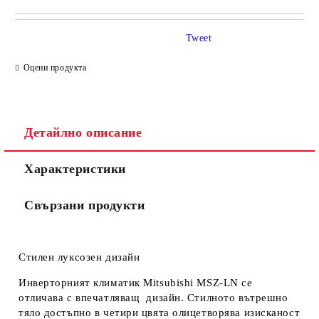
САМО ПОПЪЛНЕТЕ 4 ПОЛЕТА
Tweet
Оцени продукта
Детайлно описание
Съгласен съм с
Политиката за лични данни
Характеристики
Ние ще се свържем с вас в рамките на работния ден.
Свързани продукти
Стилен луксозен дизайн
Инверторният климатик Mitsubishi MSZ-LN се
отличава с впечатляващ дизайн. Стилното вътрешно
тяло достъпно в четири цвята олицетворява изисканост