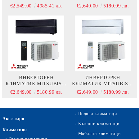
ELECTRIC MSZ-
ELECTRIC MSZ-
€2,549.00
4985.41 лв.
€2,649.00
5180.99 лв.
LN50VGW + MUZ-
LN50VGW + MUZ-
LN50VG
LN50VG
ИНВЕРТОРЕН
ИНВЕРТОРЕН
КЛИМАТИК MITSUBISHI
КЛИМАТИК MITSUBISHI
ELECTRIC MSZ-
ELECTRIC MSZ-
€2,649.00
5180.99 лв.
€2,649.00
5180.99 лв.
LN50VGW + MUZ-
LN50VGW + MUZ-
LN50VG
LN50VG
Подови климатици
Аксесоари
Колонни климатици
Климатици
Мобилни климатици