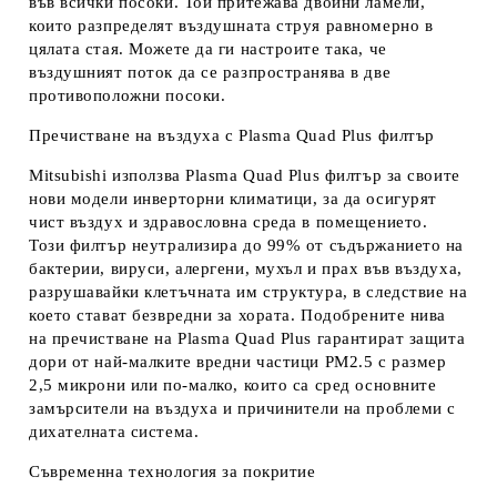
във всички посоки. Той притежава двойни ламели,
които разпределят въздушната струя равномерно в
цялата стая. Можете да ги настроите така, че
въздушният поток да се разпространява в две
противоположни посоки.
Пречистване на въздуха с Plasma Quad Plus филтър
Mitsubishi използва Plasma Quad Plus филтър за своите
нови модели инверторни климатици, за да осигурят
чист въздух и здравословна среда в помещението.
Този филтър неутрализира до 99% от съдържанието на
бактерии, вируси, алергени, мухъл и прах във въздуха,
разрушавайки клетъчната им структура, в следствие на
което стават безвредни за хората. Подобрените нива
на пречистване на Plasma Quad Plus гарантират защита
дори от най-малките вредни частици PM2.5 с размер
2,5 микрони или по-малко, които са сред основните
замърсители на въздуха и причинители на проблеми с
дихателната система.
Съвременна технология за покритие