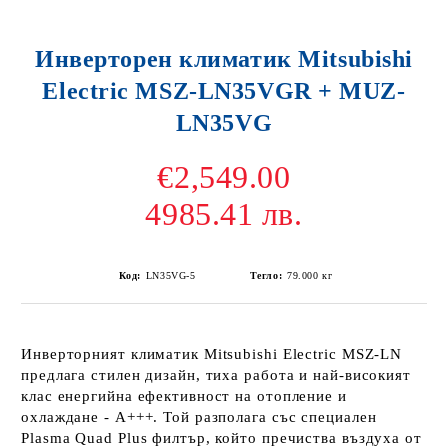
Инверторен климатик Mitsubishi
Electric MSZ-LN35VGR + MUZ-
LN35VG
€2,549.00
4985.41 лв.
Код:
LN35VG-5
Тегло:
79.000
кг
Инверторният климатик Mitsubishi Electric MSZ-LN
предлага стилен дизайн, тиха работа и най-високият
клас енергийна ефективност на отопление и
охлаждане - А+++. Той разполага със специален
Plasma Quad Plus филтър, който пречиства въздуха от