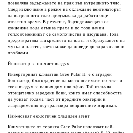
позволява задържането на прах във вътрешното тяло.
След изключване в режим на охлаждане вентилаторът
на вътрешното тяло продължава да работи още
известно време. В резултат, бързодвижещата се
кондензна вода отмива праха и по този начин
топлообменникът се самопочиства и изсушава. Това
предотвратява задържането на влага и образуването на
мухъл и плесен, което може да доведе до здравословни
проблеми.
Йонизатор за по-чист въздух
Инверторният климатик Gree Pular II е с вграден
йонизатор, благодарение на което ще имате по-чист и
свеж въздух за вашия дом или офис. Той излъчва
отрицателно заредени йони, които имат способността
да убиват голяма част от вредните бактерии и
същевременно неутрализира неприятните миризми.
Най-новият екологичен хладилен агент
Климатиците от серията Gree Pular използват най–