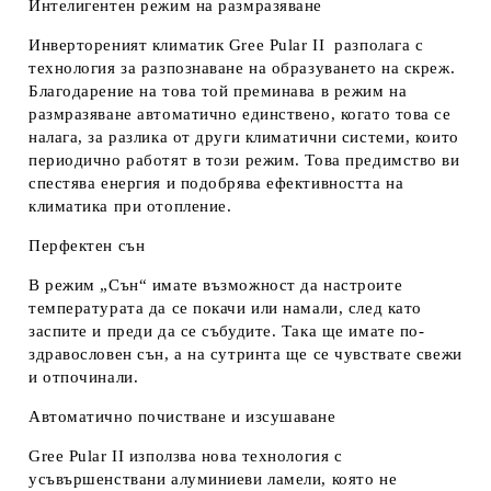
Интелигентен режим на размразяване
Инвертореният климатик Gree Pular II разполага с
технология за разпознаване на образуването на скреж.
Благодарение на това той преминава в режим на
размразяване автоматично единствено, когато това се
налага, за разлика от други климатични системи, които
периодично работят в този режим. Това предимство ви
спестява енергия и подобрява ефективността на
климатика при отопление.
Перфектен сън
В режим „Сън“ имате възможност да настроите
температурата да се покачи или намали, след като
заспите и преди да се събудите. Така ще имате по-
здравословен сън, а на сутринта ще се чувствате свежи
и отпочинали.
Автоматично почистване и изсушаване
Gree Pular II използва нова технология с
усъвършенствани алуминиеви ламели, която не