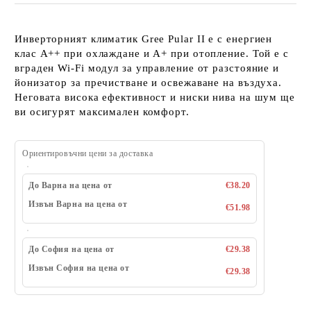
Инверторният климатик Gree Pular II
е с енергиен
клас А++ при охлаждане и А+ при отопление. Той е с
вграден Wi-Fi модул за управление от разстояние и
йонизатор за пречистване и освежаване на въздуха.
Неговата висока ефективност и ниски нива на шум ще
ви осигурят максимален комфорт.
Ориентировъчни цени за доставка
До Варна на цена от
€38.20
Извън Варна на цена от
€51.98
До София на цена от
€29.38
Извън София на цена от
€29.38