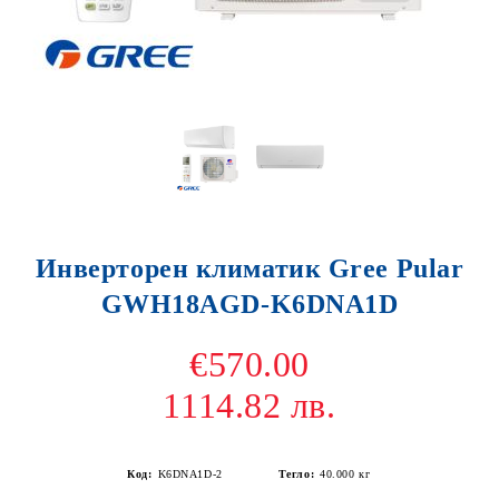
Инверторен климатик Gree Pular
GWH18AGD-K6DNA1D
€570.00
1114.82 лв.
Код:
K6DNA1D-2
Тегло:
40.000
кг