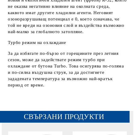
новия и екологичен хладилен агент (фреон) R-32, който
не оказва негативно влияние на околната среда,
каквото имат другите хладилни агенти. Неговият
озоноразрушаващ потенциал е 0, което означава, че
той не вреди на озоновия слой и въздейства възможно
най-малко за глобалното затопляне.
Турбо режим на охлаждане
За да избягате по-бързо от горещините през летния
сезон, може да задействате режим турбо при
охлаждане от бутона Turbo. Това осигурява по-голяма
и по-силна въздушна струя, за да достигнете
зададената температура за възможно най-кратък
период от време.
СВЪРЗАНИ ПРОДУКТИ