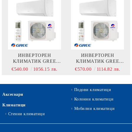
ИНВЕРТОРЕН
ИНВЕРТОРЕН
КЛИМАТИК GREE
КЛИМАТИК GREE
PULAR GWH09AGBXB-
PULAR II ECO+
€540.00
1056.15 лв.
€570.00
1114.82 лв.
K6DNA1A
GWH12AGCXB-
K6DNA1A
Подови климатици
Аксесоари
Колонни климатици
Климатици
Мобилни климатици
Стенни климатици