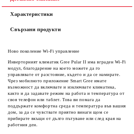
Съгласен съм с
Политиката за лични данни
Характеристики
Ние ще се свържем с вас в рамките на работния ден.
Свързани продукти
Ново поколение Wi-Fi управление
Инверторният климатик Gree Pular II има вграден Wi-Fi
модул, благодарение на което можете да го
управлявате от разстояние, където и да се намирате.
Чрез мобилното приложение Smart Gree имате
възможност да включвате и изключвате климатика,
както и да задавате режим на работа и температура от
своя телефон или таблет. Това ви помага да
поддържате комфортна среда и температура във вашия
дом, за да се чувствате приятно винаги щом се
прибирате вкъщи от дълго пътуване или след края на
работния ден.