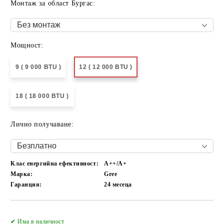
Монтаж за област Бургас:
Мощност:
9 ( 9 000 BTU )
12 ( 12 000 BTU )
18 ( 18 000 BTU )
Лично получаване:
Клас енергийна ефективност:
А++/A+
Марка:
Gree
Гаранция:
24 месеца
Добави в желани
✔ Има в наличност