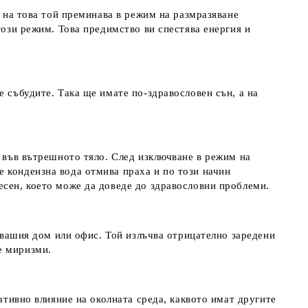
е на това той преминава в режим на размразяване
този режим. Това предимство ви спестява енергия и
е събудите. Така ще имате по-здравословен сън, а на
х във вътрешното тяло. След изключване в режим на
 кондензна вода отмива праха и по този начин
есен, което може да доведе до здравословни проблеми.
а вашия дом или офис. Той излъчва отрицателно заредени
е миризми.
ативно влияние на околната среда, каквото имат другите