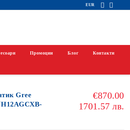
EUR
есоари
Промоции
Блог
Контакти
€870.00
атик Gree
GWH12AGCXB-
1701.57 лв.