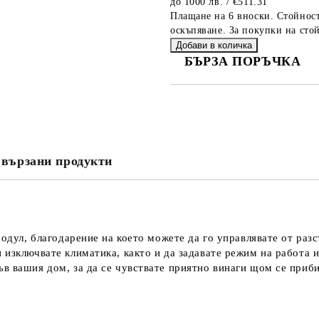
до 1000 лв. / €511.31
Плащане на 6 вноски. Стойност
оскъпяване. За покупки на стой
БЪРЗА ПОРЪЧКА
САМО ПОПЪЛНЕТЕ 4 ПОЛЕТА
вързани продукти
Съгласен съм с
Политика
Ние ще се свържем с вас в рамки
модул, благодарение на което можете да го управлявате от раз
изключвате климатика, както и да задавате режим на работа и
в вашия дом, за да се чувствате приятно винаги щом се приби