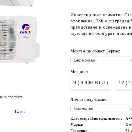
Инверторният климатик Gree
отопление. Той е с вграден 
пречистване и освежаване н
шум ще ви осигурят максим
Монтаж за област Бургас:
Мощност:
9 ( 9 000 BTU )
12 ( 
цени продукта
Лично получаване:
Tweet
Клас енергийна ефективност:
А+
Марка:
Gre
Гаранция:
24 