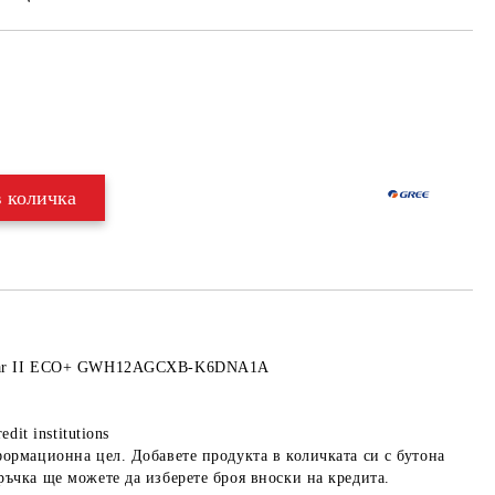
Добави в желани
ular II ECO+ GWH12AGCXB-K6DNA1A
edit institutions
формационна цел. Добавете продукта в количката си с бутона
ръчка ще можете да изберете броя вноски на кредита.