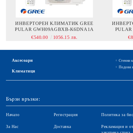
ИНВЕРТОРЕН КЛИМАТИК GREE
ИНВЕРТ
PULAR GWH09AGBXB-K6DNA1A
PULAR
€540.00
1056.15 лв.
€
Аксесоари
Стенни 
Подови 
Климатици
Бързи връзки:
Начало
Регистрация
Политика за би
За Нас
Доставка
Рекламация и от
закупена стока