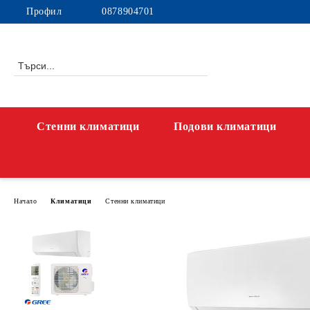
Профил
0878904701
Стенни климатици
Подови климатици
Начало
Климатици
Стенни климатици