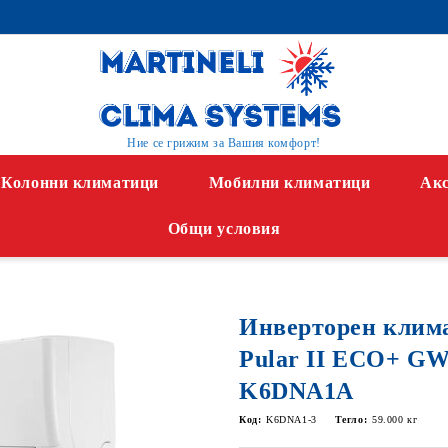
Ние се грижим за Вашия комфорт!
Колонни климатици
Мобилни климатици
Акс
Общи условия
Инверторен клим
Pular II ECO+ 
K6DNA1A
Код:
K6DNA1-3
Тегло:
59.000
кг