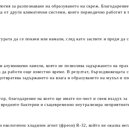
логия за разпознаване на образуването на скреж. Благодарени
ика от други климатични системи, които периодично работят в 
ата да се покачи или намали, след като заспите и преди да с
ни алуминиеви ламели, която не позволява задържането на пра
да работи още известно време. В резултат, бързодвижещата се
отвратява задържането на влага и образуването на мухъл и пл
тор, благодарение на което ще имате по-чист и свеж въздух з
т вредните бактерии и същевременно неутрализира неприятнит
и екологичен хладилен агент (фреон) R-32, който не оказва нег