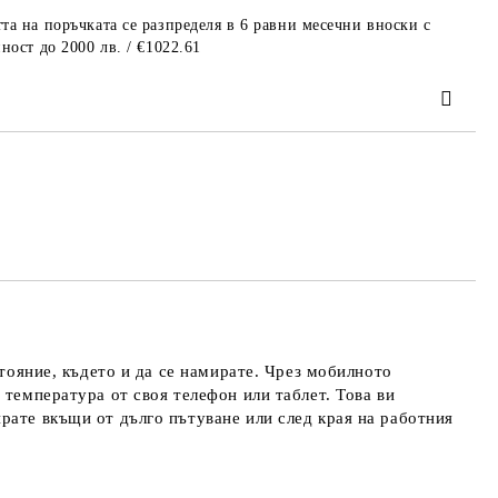
та на поръчката се разпределя в 6 равни месечни вноски с
ност до 2000 лв. / €1022.61
та за лични данни
те на работния ден.
стояние, където и да се намирате. Чрез мобилното
 температура от своя телефон или таблет. Това ви
рате вкъщи от дълго пътуване или след края на работния