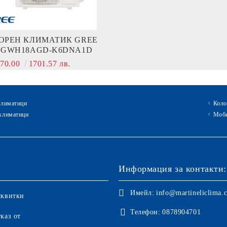
ОРЕН КЛИМАТИК GREE
 GWH18AGD-K6DNA1D
870.00
1701.57 лв.
климатици
Коло
климатици
Моби
Информация за контакти:
Имейл:
info@martineliclima.
сквитки
Телефон:
0878904701
каз от