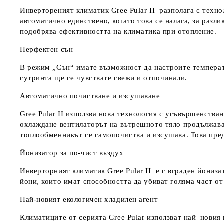
Инвертореният климатик Gree Pular II разполага с техно
автоматично единствено, когато това се налага, за разл
подобрява ефективността на климатика при отопление.
Перфектен сън
В режим „Сън“ имате възможност да настроите температур
сутринта ще се чувствате свежи и отпочинали.
Автоматично почистване и изсушаване
Gree Pular II използва нова технология с усъвършенства
охлаждане вентилаторът на вътрешното тяло продължава 
топлообменникът се самопочиства и изсушава. Това пред
Йонизатор за по-чист въздух
Инверторният климатик Gree Pular II е с вграден йониза
йони, които имат способността да убиват голяма част о
Най-новият екологичен хладилен агент
Климатиците от серията Gree Pular използват най–новия 