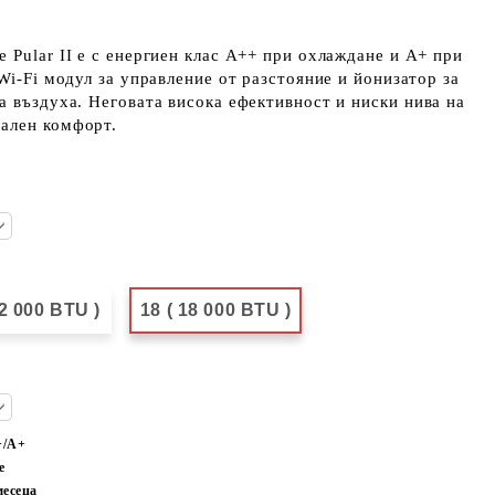
 Pular II е с енергиен клас А++ при охлаждане и А+ при
Wi-Fi модул за управление от разстояние и йонизатор за
а въздуха. Неговата висока ефективност и ниски нива на
ален комфорт.
12 000 BTU )
18 ( 18 000 BTU )
+/A+
e
месеца