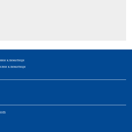
нни климатици
лни климатици
com