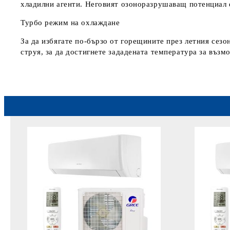
хладилни агенти. Неговият озоноразрушаващ потенциал е 
Турбо режим на охлаждане
За да избягате по-бързо от горещините през летния сезо
струя, за да достигнете зададената температура за възм