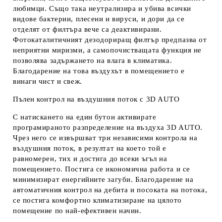
любимци. Също така неутрализира и убива всички
видове бактерии, плесени и вируси, и дори да се
отделят от филтъра вече са деактивирани.
Фотокаталитичният дезодориращ филтър предпазва от
неприятни миризми, а самопочистващата функция не
позволява задържането на влага в климатика.
Благодарение на това въздухът в помещението е
винаги чист и свеж.
Пълен контрол на въздушния поток с 3D AUTO
С натискането на един бутон активирате
програмираното разпределение на въздуха 3D AUTO.
Чрез него се извършват три независими контрола на
въздушния поток, в резултат на което той е
равномерен, тих и достига до всеки ъгъл на
помещението. Постига се икономична работа и се
минимизират енергийните загуби. Благодарение на
автоматичния контрол на дебита и посоката на потока,
се постига комфортно климатизиране на цялото
помещение по най-ефективен начин.