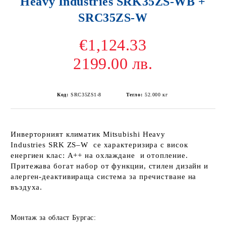
Heavy Industries SRK35ZS-WВ +
SRC35ZS-W
€1,124.33
2199.00 лв.
Код:
SRC35ZS1-8
Тегло:
52.000
кг
Инверторният климатик Mitsubishi Heavy
Industries SRK ZS–W се характеризира с висок
енергиен клас: А++ на охлаждане и отопление.
Притежава богат набор от функции, стилен дизайн и
алерген-деактивираща система за пречистване на
въздуха.
Монтаж за област Бургас: