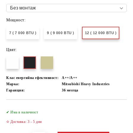
Мощност:
7 ( 7 000 BTU )
9 ( 9 000 BTU )
12 ( 12 000 BTU )
Цвят:
Клас енергийна ефективност:
А++/A++
Марка:
Mitsubishi Heavy Industries
Гаранция:
36 месеца
Добави в желани
✔ Има в наличност
✫ Доставка: 3 - 5 дни