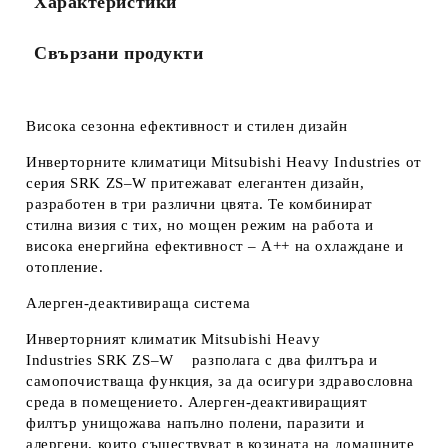
Характеристики
Ние ще се свържем с вас в рамките на работния ден.
Свързани продукти
Висока сезонна ефективност и стилен дизайн
Инверторните климатици Mitsubishi Heavy Industries от
серия SRK ZS–W притежават елегантен дизайн,
разработен в три различни цвята. Te комбинират
стилна визия с тих, но мощен режим на работа и
висока енергийна ефективност – A++ на охлаждане и
отопление.
Алерген-деактивираща система
Инверторният климатик Mitsubishi Heavy
Industries SRK ZS–W разполага с два филтъра и
самопочистваща функция, за да осигури здравословна
среда в помещението. Алерген-деактивиращият
филтър унищожава напълно полени, паразити и
алергени, които съществуват в козината на домашните