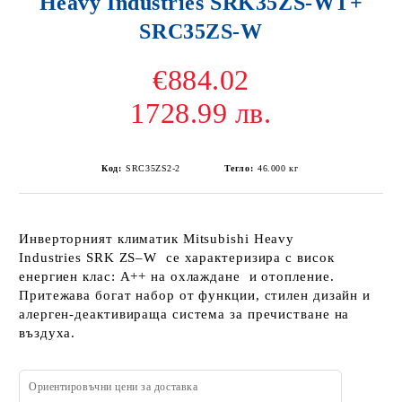
Heavy Industries SRK35ZS-WТ+
SRC35ZS-W
€884.02
1728.99 лв.
Код:
SRC35ZS2-2
Тегло:
46.000
кг
Инверторният климатик Mitsubishi Heavy
Industries SRK ZS–W се характеризира с висок
енергиен клас: А++ на охлаждане и отопление.
Притежава богат набор от функции, стилен дизайн и
алерген-деактивираща система за пречистване на
въздуха.
Ориентировъчни цени за доставка