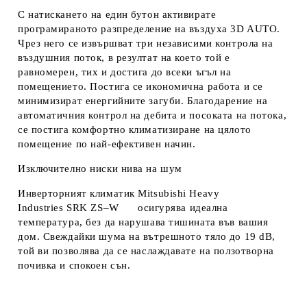
С натискането на един бутон активирате
програмираното разпределение на въздуха 3D AUTO.
Чрез него се извършват три независими контрола на
въздушния поток, в резултат на което той е
равномерен, тих и достига до всеки ъгъл на
помещението. Постига се икономична работа и се
минимизират енергийните загуби. Благодарение на
автоматичния контрол на дебита и посоката на потока,
се постига комфортно климатизиране на цялото
помещение по най-ефективен начин.
Изключително ниски нива на шум
Инверторният климатик Mitsubishi Heavy
Industries SRK ZS–W осигурява идеална
температура, без да нарушава тишината във вашия
дом. Свеждайки шума на вътрешното тяло до 19 dB,
той ви позволява да се наслаждавате на ползотворна
почивка и спокоен сън.