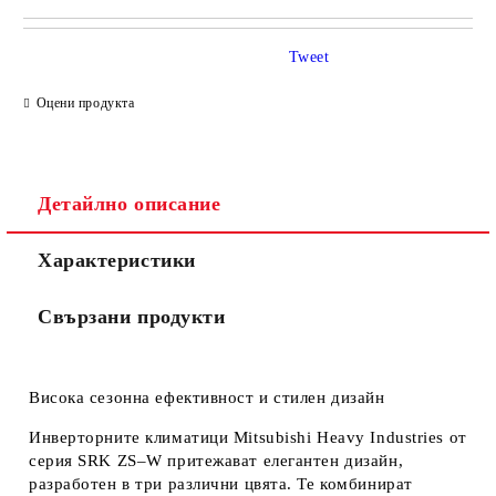
САМО ПОПЪЛНЕТЕ 4 ПОЛЕТА
Tweet
Оцени продукта
Детайлно описание
Съгласен съм с
Политиката за лични данни
Характеристики
Ние ще се свържем с вас в рамките на работния ден.
Свързани продукти
Висока сезонна ефективност и стилен дизайн
Инверторните климатици Mitsubishi Heavy Industries от
серия SRK ZS–W притежават елегантен дизайн,
разработен в три различни цвята. Te комбинират