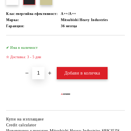
Клас енергийна ефективност:
А++/A++
Марка:
Mitsubishi Heavy Industries
Гаранция:
36 месеца
Добави в желани
✔ Има в наличност
✫ Доставка: 3 - 5 дни
Купи на изплащане
Credit calculator
Инверторен климатик Mitsubishi Heavy Industries SRK35ZS-