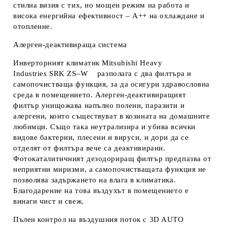
стилна визия с тих, но мощен режим на работа и
висока енергийна ефективност – A++ на охлаждане и
отопление.
Алерген-деактивираща система
Инверторният климатик Mitsubishi Heavy
Industries SRK ZS–W разполага с два филтъра и
самопочистваща функция, за да осигури здравословна
среда в помещението. Алерген-деактивиращият
филтър унищожава напълно полени, паразити и
алергени, които съществуват в козината на домашните
любимци. Също така неутрализира и убива всички
видове бактерии, плесени и вируси, и дори да се
отделят от филтъра вече са деактивирани.
Фотокаталитичният дезодориращ филтър предпазва от
неприятни миризми, а самопочистващата функция не
позволява задържането на влага в климатика.
Благодарение на това въздухът в помещението е
винаги чист и свеж.
Пълен контрол на въздушния поток с 3D AUTO