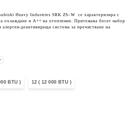
ubishi Heavy Industries SRK ZS–W се характеризира с
на охлаждане и А++ на отопление. Притежава богат набор
и алерген-деактивираща система за пречистване на
 000 BTU )
12 ( 12 000 BTU )