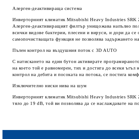
Алерген-деактивираща система
Инверторният климатик Mitsubishi Heavy Industries SR
Алерген-деактивиращият филтър унищожава напълно поле
всички видове бактерии, плесени и вируси, и дори да с
самопочистващата функция не позволява задържането на 
Пълен контрол на въздушния поток с 3D AUTO
С натискането на един бутон активирате програмираното
на което той е равномерен, тих и достига до всеки ъгъ
контрол на дебита и посоката на потока, се постига ко
Изключително ниски нива на шум
Инверторният климатик Mitsubishi Heavy Industries S
тяло до 19 dB, той ви позволява да се наслаждавате на п