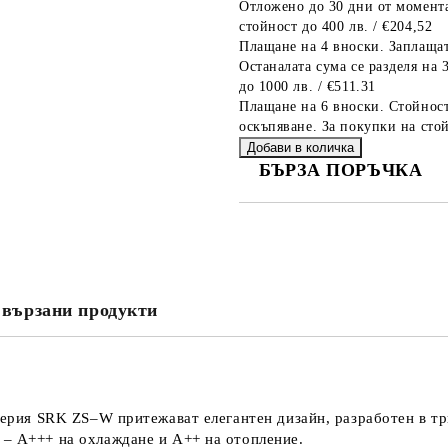
Отложено до 30 дни от момента
стойност до 400 лв. / €204,52
Плащане на 4 вноски. Заплащат
Останалата сума се разделя на 
до 1000 лв. / €511.31
Плащане на 6 вноски. Стойност
оскъпяване. За покупки на стой
БЪРЗА ПОРЪЧКА
САМО ПОПЪЛНЕТЕ 4 ПОЛЕТА
вързани продукти
Съгласен съм с
Политика
Ние ще се свържем с вас в рамки
серия SRK ZS–W притежават елегантен дизайн, разработен в три
 – A+++ на охлаждане и А++ на отопление.