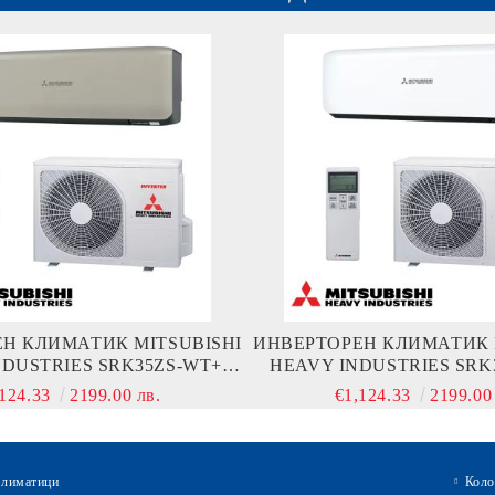
Н КЛИМАТИК MITSUBISHI
ИНВЕРТОРЕН КЛИМАТИК 
NDUSTRIES SRK35ZS-WТ+
HEAVY INDUSTRIES SRK
SRC35ZS-W
SRC35ZS-W
,124.33
2199.00 лв.
€1,124.33
2199.00
климатици
Коло