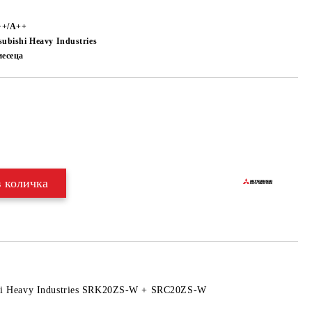
++/A++
subishi Heavy Industries
месеца
Добави в желани
hi Heavy Industries SRK20ZS-W + SRC20ZS-W