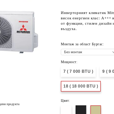
Инверторният климатик Mits
висок енергиен клас: А+++ 
от функции, стилен дизайн 
въздуха.
Монтаж за област Бургас:
Мощност:
7 ( 7 000 BTU )
9 ( 9
18 ( 18 000 BTU )
Цвят:
цени продукта