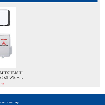
MITSUBISHI
35ZS-WВ +
 лв.
нни климатици