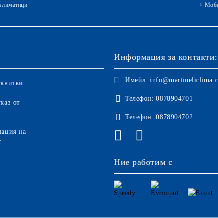
климатици
Моби
Информация за контакти:
Имейл:
info@martineliclima.
сквитки
Телефон:
0878904701
каз от
Телефон:
0878904702
мация на
т
Ние работим с