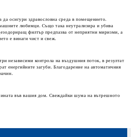
а да осигури здравословна среда в помещението.
омашните любимци. Също така неутрализира и убива
 дезодориращ филтър предпазва от неприятни миризми, а
ето е винаги чист и свеж.
три независими контрола на въздушния поток, в резултат
ират енергийните загуби. Благодарение на автоматичния
начин.
шината във вашия дом. Свеждайки шума на вътрешното