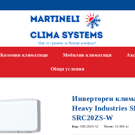
Ние се грижим за Вашия комфорт!
Колонни климатици
Мобилни климатици
Акс
Общи условия
Инверторен клима
Heavy Industries
SRC20ZS-W
Код:
SRC20ZS-12
Тегло:
53.000
кг