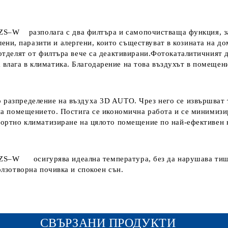
K ZS–W разполага с два филтъра и самопочистваща функция, з
ни, паразити и алергени, които съществуват в козината на д
е отделят от филтъра вече са деактивирани.Фотокаталитичният
влага в климатика. Благодарение на това въздухът в помещени
 разпределение на въздуха 3D AUTO. Чрез него се извършват 
л на помещението. Постига се икономична работа и се минимиз
мфортно климатизиране на цялото помещение по най-ефективен 
RK ZS–W осигурява идеална температура, без да нарушава ти
олзотворна почивка и спокоен сън.
СВЪРЗАНИ ПРОДУКТИ