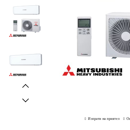
Prev
Next
Изпрати на приятел
О