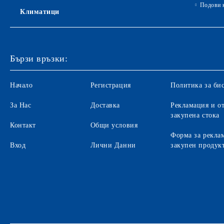
Подови 
Климатици
Бързи връзки:
Начало
Регистрация
Политика за би
За Нас
Доставка
Рекламация и от
закупена стока
Контакт
Общи условия
Форма за рекла
Вход
Лични Данни
закупен продук