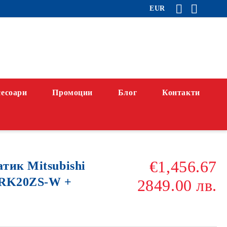
EUR
есоари
Промоции
Блог
Контакти
€1,456.67
тик Mitsubishi
 SRK20ZS-W +
2849.00 лв.