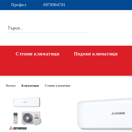
Профил
0878904701
Стенни климатици
Подови климатици
Начало
Климатици
Стенни климатици