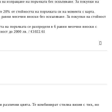
 на изпращане на поръчката без оскъпяване. За покупки на
е 20% от стойността на поръчката си на момента с карта.
3 равни месечни вноски без оскъпяване. За покупки на стойност
та на поръчката се разпределя в 6 равни месечни вноски с
ност до 2000 лв. / €1022.61
та за лични данни
те на работния ден.
 различни цвята. Te комбинират стилна визия с тих, но