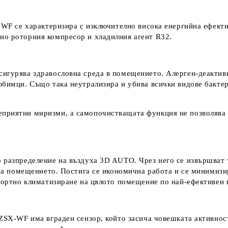
-WF се характеризира с изключително висока енергийна ефекти
но роторния компресор и хладилния агент R32.
сигурява здравословна среда в помещението. Алерген-деакти
юбимци. Също така неутрализира и убива всички видове бактери
приятни миризми, а самопочистващата функция не позволява з
 разпределение на въздуха 3D AUTO. Чрез него се извършват 
л на помещението. Постига се икономична работа и се минимиз
мфортно климатизиране на цялото помещение по най-ефективен 
 ZSX-WF има вграден сензор, който засича човешката активно