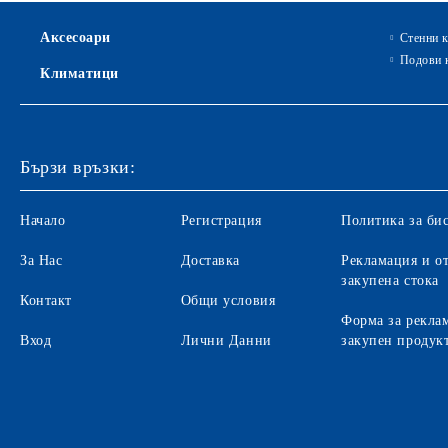
Аксесоари
Стенни 
Подови 
Климатици
Бързи връзки:
Начало
Регистрация
Политика за би
За Нас
Доставка
Рекламация и от
закупена стока
Контакт
Общи условия
Форма за рекла
Вход
Лични Данни
закупен продук