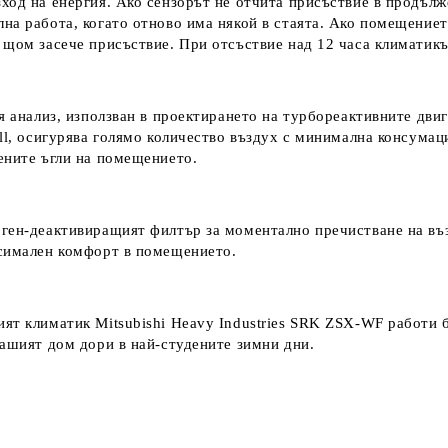
ход на енергия. Ако сензорът не отчита присъствие в продъл
на работа, когато отново има някой в стаята. Ако помещениет
 щом засече присъствие. При отсъствие над 12 часа климатикъ
я анализ, използван в проектирането на турбореактивните двига
ll, осигурява голямо количество въздух с минимална консумац
ените ъгли на помещението.
рген-деактивиращият филтър за моментално пречистване на въ
ксимален комфорт в помещението.
ят климатик Mitsubishi Heavy Industries SRK ZSX-WF работи 
вашият дом дори в най-студените зимни дни.