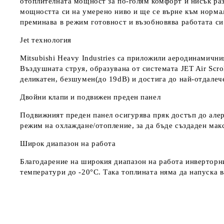
отоплителната мощност за по-голям комфорт и нисък раз
мощността си на умерено ниво и ще се върне към нормал
преминава в режим готовност и възобновява работата си
Jet технология
Mitsubishi Heavy Industries са приложили аеродинамични
Въздушната струя, образувана от системата JET Air Scro
деликатен, безшумен(до 19dB) и достига до най-отдалеч
Двойни клапи и подвижен преден панел
Подвижният преден панел осигурява пряк достъп до але
режим на охлаждане/отопление, за да бъде създаден ма
Широк диапазон на работа
Благодарение на широкия диапазон на работа инверторни
температури до -20°С. Така топлината няма да напуска 