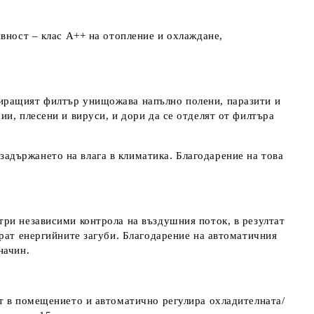
вност – клас А++ на отопление и охлаждане,
виращият филтър унищожава напълно полени, паразити и
и, плесени и вируси, и дори да се отделят от филтъра
адържането на влага в климатика. Благодарение на това
три независими контрола на въздушния поток, в резултат
ират енергийните загуби. Благодарение на автоматичния
начин.
ст в помещението и автоматично регулира охладителната/