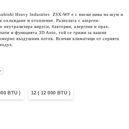
subishi Heavy Industries ZSX-WF
е с ниски нива на шум и
а охлаждане и отопление. Разполага с алерген-
о неутрализира вируси, бактерии, алергени и прах.
лапи и функцията 3D Auto, той се грижи за вашия
номерно въздушния поток. Всички климатици от серията
модул.
 000 BTU )
12 ( 12 000 BTU )