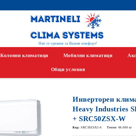
Ние се грижим за Вашия комфорт!
Колонни климатици
Мобилни климатици
Акс
Общи условия
Инверторен клима
Heavy Industries
+ SRC50ZSX-W
Код:
SRC50ZSX1-6
Тегло:
66.000
кг