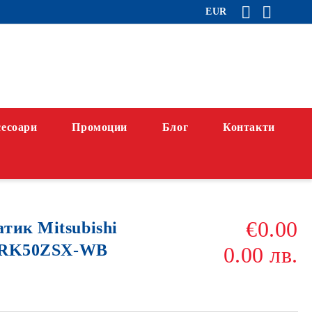
EUR
есоари
Промоции
Блог
Контакти
€0.00
тик Mitsubishi
 SRK50ZSX-WB
0.00 лв.