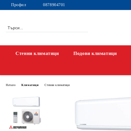
Профил
0878904701
Стенни климатици
Подови климатици
Начало
Климатици
Стенни климатици