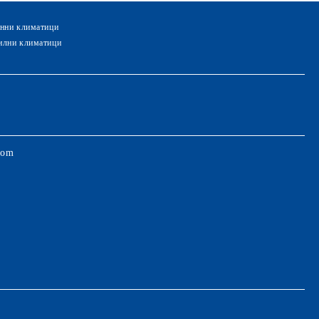
нни климатици
лни климатици
com