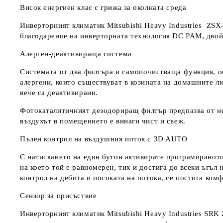
Висок енергиен клас с грижа за околната среда
Инверторният климатик Mitsubishi Heavy Industries ZSX
благодарение на инверторната технология DC PAM, двой
Алерген-деактивираща система
Системата от два филтъра и самопочистваща функция, о
алергени, които съществуват в козината на домашните л
вече са деактивирани.
Фотокаталитичният дезодориращ филтър предпазва от не
въздухът в помещението е винаги чист и свеж.
Пълен контрол на въздушния поток с 3D AUTO
С натискането на един бутон активирате програмираното
на което той е равномерен, тих и достига до всеки ъгъ
контрол на дебита и посоката на потока, се постига ко
Сензор за присъствие
Инверторният климатик Mitsubishi Heavy Industries SRK