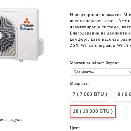
Инверторният климатик Mit
висок енергиен клас - А++ н
деактивираща система, коят
Благодарение на двойните к
комфорт, като насочва рав
ZSX-WF са с вграден Wi-Fi 
Монтаж за област Бургас:
Мощност:
7 ( 7 000 BTU )
9 ( 9
18 ( 18 000 BTU )
цени продукта
Цвят: