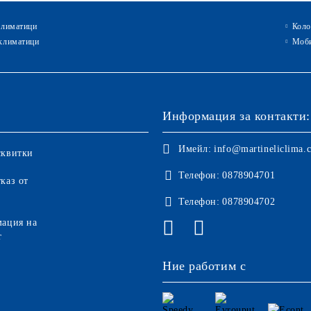
климатици
Коло
климатици
Моби
Информация за контакти:
Имейл:
info@martineliclima.
сквитки
Телефон:
0878904701
каз от
Телефон:
0878904702
мация на
т
Ние работим с