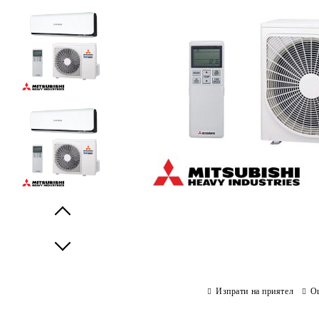
Prev
Next
Изпрати на приятел
О