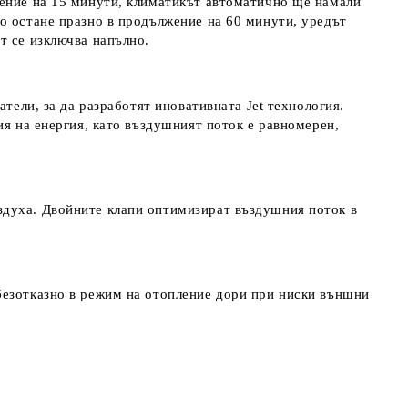
жение на 15 минути, климатикът автоматично ще намали
о остане празно в продължение на 60 минути, уредът
т се изключва напълно.
тели, за да разработят иновативната Jet технология.
ия на енергия, като въздушният поток е равномерен,
здуха. Двойните клапи оптимизират въздушния поток в
безотказно в режим на отопление дори при ниски външни