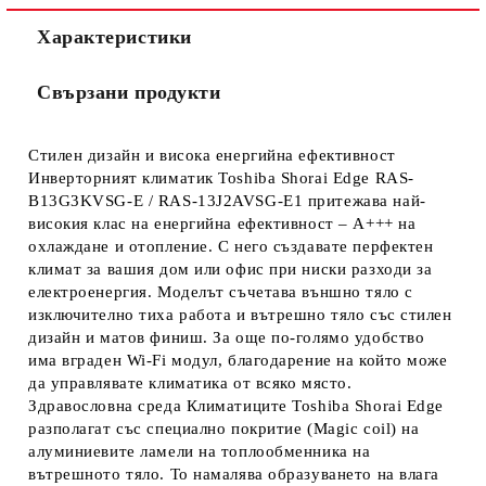
Характеристики
Свързани продукти
Стилен дизайн и висока енергийна ефективност
Инверторният климатик Toshiba Shorai Edge RAS-
B13G3KVSG-E / RAS-13J2AVSG-E1 притежава най-
високия клас на енергийна ефективност – A+++ на
охлаждане и отопление. С него създавате перфектен
климат за вашия дом или офис при ниски разходи за
електроенергия. Моделът съчетава външно тяло с
изключително тиха работа и вътрешно тяло със стилен
дизайн и матов финиш. За още по-голямо удобство
има вграден Wi-Fi модул, благодарение на който може
да управлявате климатика от всяко място.
Здравословна среда Климатиците Toshiba Shorai Edge
разполагат със специално покритие (Magic coil) на
алуминиевите ламели на топлообменника на
вътрешното тяло. То намалява образуването на влага