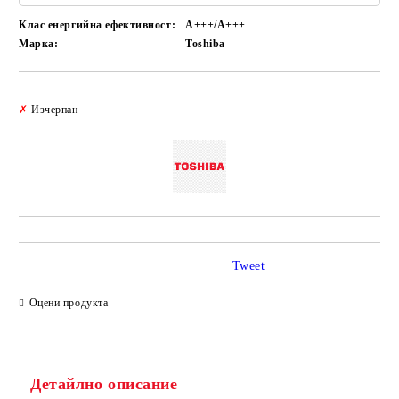
Клас енергийна ефективност:
A+++/A+++
Марка:
Toshiba
Добави в желани
✗
Изчерпан
Tweet
Оцени продукта
Детайлно описание