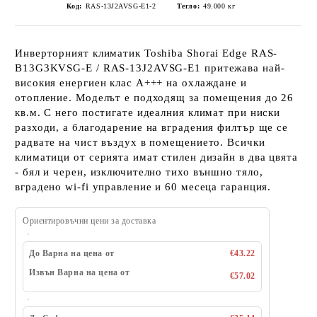
Код:
RAS-13J2AVSG-E1-2
Тегло:
49.000
кг
Инверторният климатик Toshiba Shorai Edge RAS-
B13G3KVSG-E / RAS-13J2AVSG-E1 притежава най-
високия енергиен клас A+++ на охлаждане и
отопление. Моделът е подходящ за помещения до 26
кв.м. С него постигате идеалния климат при ниски
разходи, а благодарение на вградения филтър ще се
радвате на чист въздух в помещението. Всички
климатици от серията имат стилен дизайн в два цвята
- бял и черен, изключително тихо външно тяло,
вградено wi-fi управление и 60 месеца гаранция.
Ориентировъчни цени за доставка
До Варна на цена от
€43.22
Извън Варна на цена от
€57.02