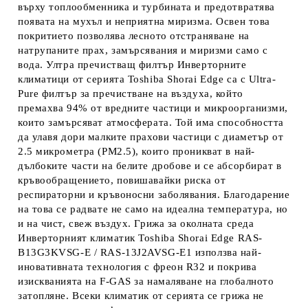
върху топлообменника и турбината и предотвратява
появата на мухъл и неприятна миризма. Освен това
покритието позволява лесното отстраняване на
натрупаните прах, замърсявания и миризми само с
вода. Ултра пречистващ филтър Инверторните
климатици от серията Toshiba Shorai Edge са с Ultra-
Pure филтър за пречистване на въздуха, който
премахва 94% от вредните частици и микроорганизми,
които замърсяват атмосферата. Той има способността
да улавя дори малките прахови частици с диаметър от
2.5 микрометра (PM2.5), които проникват в най-
дълбоките части на белите дробове и се абсорбират в
кръвообращението, повишавайки риска от
респираторни и кръвоносни заболявания. Благодарение
на това се радвате не само на идеална температура, но
и на чист, свеж въздух. Грижа за околната среда
Инверторният климатик Toshiba Shorai Edge RAS-
B13G3KVSG-E / RAS-13J2AVSG-E1 използва най-
иновативната технология с фреон R32 и покрива
изискванията на F-GAS за намаляване на глобалното
затопляне. Всеки климатик от серията се грижа не