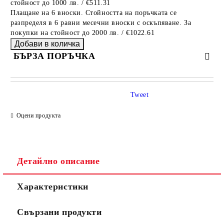
стойност до 1000 лв. / €511.31
Плащане на 6 вноски. Стойността на поръчката се
разпределя в 6 равни месечни вноски с оскъпяване. За
покупки на стойност до 2000 лв. / €1022.61
БЪРЗА ПОРЪЧКА
САМО ПОПЪЛНЕТЕ 4 ПОЛЕТА
Tweet
Оцени продукта
Детайлно описание
Съгласен съм с
Политиката за лични данни
Характеристики
Ние ще се свържем с вас в рамките на работния ден.
Свързани продукти