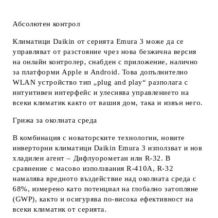
Абсолютен контрол
Климатици Daikin от серията Emura 3 може да се
управляват от разстояние чрез нова безжична версия
на онлайн контролер, снабден с приложение, налично
за платформи Apple и Android. Това допълнително
WLAN устройство тип „plug and play“ разполага с
интуитивен интерфейс и улеснява управлението на
всеки климатик както от вашия дом, така и извън него.
Грижа за околната среда
В комбинация с новаторските технологии, новите
инверторни климатици Daikin Emura 3 използват и нов
хладилен агент – Дифлуорометан или R-32. В
сравнение с масово използвания R-410A, R-32
намалява вредното въздействие над околната среда с
68%, измерено като потенциал на глобално затопляне
(GWP), както и осигурява по-висока ефективност на
всеки климатик от серията.