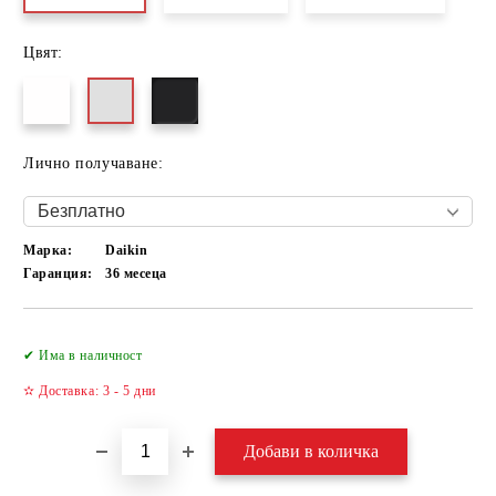
Цвят:
Лично получаване:
Марка:
Daikin
Гаранция:
36 месеца
Добави в желани
✔ Има в наличност
✫ Доставка: 3 - 5 дни