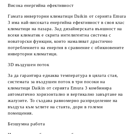
Висока енергийна ефективност
Гамата инверторни климатици Daikin от серията Emura
3 има най-високата енергийна ефективност в своя клас
климатици на пазара. Зад дизайнерската външност на
всеки климатик е скрита интелигентна система с
новаторски функции, които намаляват драстично
потреблението на енергия в сравнение с обикновените
инверторни климатици.
3D въздушен поток
За да гарантира еднаква температура в цялата стая,
системата за въздушен поток в три посоки на
климатици Daikin от серията Еmura 3 комбинира
автоматично хоризонтално и вертикално завъртане на
жалузите. То създава равномерно разпределение на
въздуха към ъглите на стаята, дори в големи
помещения.
Безшумна работа