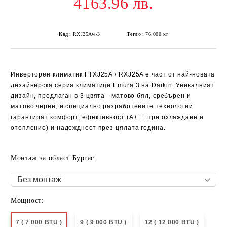
4163.96 лв.
Код:
RXJ25Aw-3
Тегло:
76.000
кг
Инверторен климатик FTXJ25A / RXJ25A
е част от най-новата
дизайнерска серия климатици Emura 3 на Daikin. Уникалният
дизайн, предлаган в 3 цвята - матово бял, сребърен и
матово черен, и специално разработените технологии
гарантират комфорт, ефективност (A+++ при охлаждане и
отопление) и надеждност през цялата година.
Монтаж за област Бургас:
Мощност:
7 ( 7 000 BTU )
9 ( 9 000 BTU )
12 ( 12 000 BTU )