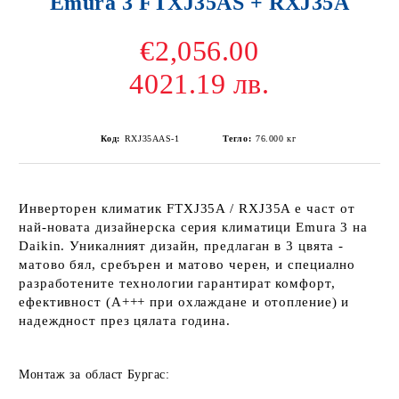
Emura 3 FTXJ35AS + RXJ35A
€2,056.00
4021.19 лв.
Код:
RXJ35AAS-1
Тегло:
76.000
кг
Инверторен климатик FTXJ35A / RXJ35A
е част от
най-новата дизайнерска серия климатици Emura 3 на
Daikin. Уникалният дизайн, предлаган в 3 цвята -
матово бял, сребърен и матово черен, и специално
разработените технологии гарантират комфорт,
ефективност (A+++ при охлаждане и отопление) и
надеждност през цялата година.
Монтаж за област Бургас: