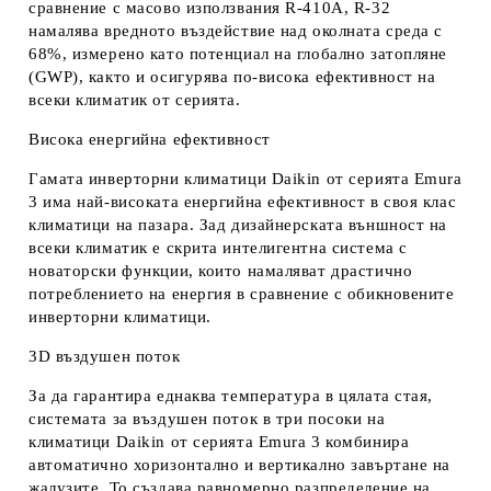
сравнение с масово използвания R-410A, R-32
намалява вредното въздействие над околната среда с
68%, измерено като потенциал на глобално затопляне
(GWP), както и осигурява по-висока ефективност на
всеки климатик от серията.
Висока енергийна ефективност
Гамата инверторни климатици Daikin от серията Emura
3 има най-високата енергийна ефективност в своя клас
климатици на пазара. Зад дизайнерската външност на
всеки климатик е скрита интелигентна система с
новаторски функции, които намаляват драстично
потреблението на енергия в сравнение с обикновените
инверторни климатици.
3D въздушен поток
За да гарантира еднаква температура в цялата стая,
системата за въздушен поток в три посоки на
климатици Daikin от серията Еmura 3 комбинира
автоматично хоризонтално и вертикално завъртане на
жалузите. То създава равномерно разпределение на