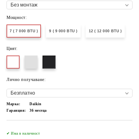
Мощност:
7 ( 7 000 BTU )
9 ( 9 000 BTU )
12 ( 12 000 BTU )
Цвят:
Лично получаване:
Марка:
Daikin
Гаранция:
36 месеца
Добави в желани
✔ Има в наличност