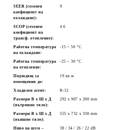
SEER (сезонен
9
коефициент на
охлаждане):
SCOP (сезонен
4.6
коефициент на
трансф. отопление):
Работна температура
-15 ~ 50 °C
на охлаждане:
Работна температура
-25 ~ 30 °C
на отопление:
Подходящ за
19
кв.м
помещения до:
Хладилен агент:
R-32
Размери В x Ш x Д
292 x 907 x 200
mm
(вътрешно тяло):
Размери В x Ш x Д
555 x 732 x 330
mm
(външно тяло):
Ниво на шум –
38 / 34 / 26 / 22
dB