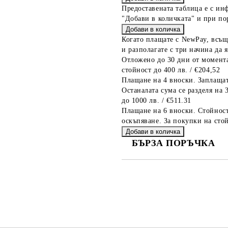
Предоставената таблица е с ин
"Добави в количката" и при по
Когато плащате с NewPay, всъщ
и разполагате с три начина да я
Отложено до 30 дни от момента
стойност до 400 лв. / €204,52
Плащане на 4 вноски. Заплащат
Останалата сума се разделя на 
до 1000 лв. / €511.31
Плащане на 6 вноски. Стойност
оскъпяване. За покупки на стой
БЪРЗА ПОРЪЧКА
САМО ПОПЪЛНЕТЕ 4 ПОЛЕТА
Съгласен съм с
Политика