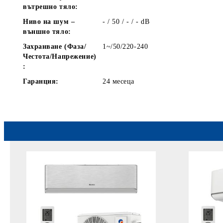
вътрешно тяло:
Ниво на шум –
- / 50 / - / -
dB
външно тяло:
Захранване (Фаза/
1~/50/220-240
Честота/Напрежение)
:
Гаранция:
24 месеца