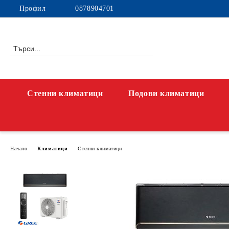
Профил
0878904701
Стенни климатици
Подови климатици
Начало
Климатици
Стенни климатици