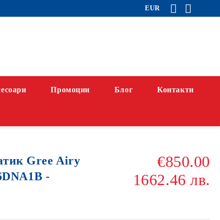
EUR
есоари
Промоции
Блог
Контакти
€850.00
тик Gree Airy
DNA1B -
1662.46 лв.
г