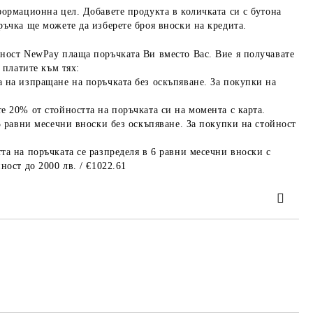
формационна цел. Добавете продукта в количката си с бутона
ръчка ще можете да изберете броя вноски на кредита.
ност NewPay плаща поръчката Ви вместо Вас. Вие я получавате
 платите към тях:
 на изпращане на поръчката без оскъпяване. За покупки на
е 20% от стойността на поръчката си на момента с карта.
3 равни месечни вноски без оскъпяване. За покупки на стойност
та на поръчката се разпределя в 6 равни месечни вноски с
ност до 2000 лв. / €1022.61
та за лични данни