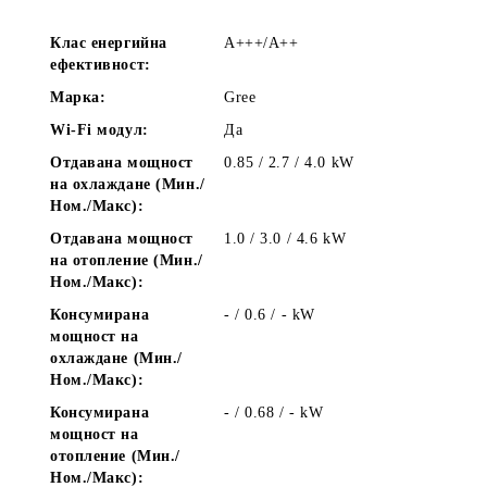
Клас енергийна
А+++/A++
ефективност:
Марка:
Gree
Wi-Fi модул:
Дa
Отдавана мощност
0.85 / 2.7 / 4.0
kW
на охлаждане (Мин./
Ном./Макс):
Отдавана мощност
1.0 / 3.0 / 4.6
kW
на отопление (Мин./
Ном./Макс):
Консумирана
- / 0.6 / -
kW
мощност на
охлаждане (Мин./
Ном./Макс):
Консумирана
- / 0.68 / -
kW
мощност на
отопление (Мин./
Ном./Макс):