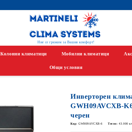
Ние се грижим за Вашия комфорт!
Колонни климатици
Мобилни климатици
Акс
Общи условия
Инверторен клима
GWH09AVCXB-K6
черен
Код:
GWH09AVCXB-6
Тегло:
43.000
к