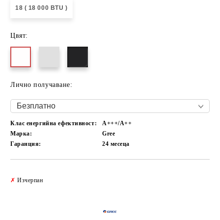
18 ( 18 000 BTU )
Цвят:
Лично получаване:
Клас енергийна ефективност:
А+++/A++
Марка:
Gree
Гаранция:
24 месеца
Добави в желани
✗
Изчерпан