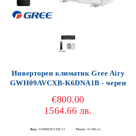
Инверторен климатик Gree Airy
GWH09AVCXB-K6DNA1B - черен
€800.00
1564.66 лв.
Код:
GWH09AVCXB-11
Тегло:
43.000
кг