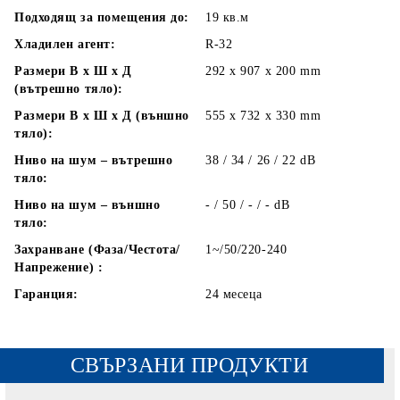
Подходящ за помещения до:
19
кв.м
Хладилен агент:
R-32
Размери В x Ш x Д
292 x 907 x 200
mm
(вътрешно тяло):
Размери В x Ш x Д (външно
555 x 732 x 330
mm
тяло):
Ниво на шум – вътрешно
38 / 34 / 26 / 22
dB
тяло:
Ниво на шум – външно
- / 50 / - / -
dB
тяло:
Захранване (Фаза/Честота/
1~/50/220-240
Напрежение) :
Гаранция:
24 месеца
СВЪРЗАНИ ПРОДУКТИ